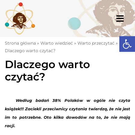
Skip
to
content
Togg
Navi
Open
Strona główna
Strona główna
»
Warto wiedzieć
»
Warto przeczytać
»
Dlaczego warto czytać?
Aktualności
Dlaczego warto
Komunikaty
czytać?
Szkoła
Dokumenty
Według badań 38% Polaków w ogóle nie czyta
Osiągnięcia
książek!!! Zaciekli przeciwnicy czytania twierdzą, że nie jest
Warto wiedzieć
im to potrzebne. Oto kilka dowodów na to, że nie mają
racji.
UKS „Millenium”