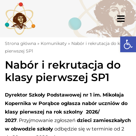
Skip
to
content
Togg
Navi
Open
Strona główna
Strona główna
»
Komunikaty
»
Nabór i rekrutacja do klasy
pierwszej SP1
Aktualności
Nabór i rekrutacja do
Komunikaty
klasy pierwszej SP1
Szkoła
Dokumenty
Dyrektor Szkoły Podstawowej nr 1 im. Mikołaja
Kopernika w Porąbce ogłasza nabór uczniów do
Osiągnięcia
klasy pierwszej na rok szkolny 2026/
Warto wiedzieć
2027
. Przyjmowanie zgłoszeń
dzieci zamieszkałych
w obwodzie szkoły
odbędzie się w terminie od 2
UKS „Millenium”