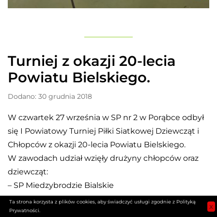
Turniej z okazji 20-lecia
Powiatu Bielskiego.
Dodano: 30 grudnia 2018
W czwartek 27 września w SP nr 2 w Porąbce odbył
się
I Powiatowy Turniej Piłki Siatkowej Dziewcząt i
Chłopców z okazji 20-lecia Powiatu Bielskiego.
W zawodach udział wzięły drużyny chłopców oraz
dziewcząt:
– SP Miedzybrodzie Bialskie
– SP Kobiernice
Ta strona korzysta z plików cookies, aby świadczyć usługi zgodnie z Polityką
x
Prywatności.
– SP nr 2 Porąbka