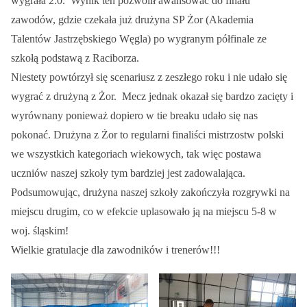
wygrała 2:0. Wynik ten pozwolił awansować do finału
zawodów, gdzie czekała już drużyna SP Żor (Akademia
Talentów Jastrzębskiego Węgla) po wygranym półfinale ze
szkołą podstawą z Raciborza.
Niestety powtórzył się scenariusz z zeszłego roku i nie udało się
wygrać z drużyną z Żor. Mecz jednak okazał się bardzo zacięty i
wyrównany ponieważ dopiero w tie breaku udało się nas
pokonać. Drużyna z Żor to regularni finaliści mistrzostw polski
we wszystkich kategoriach wiekowych, tak więc postawa
uczniów naszej szkoły tym bardziej jest zadowalająca.
Podsumowując, drużyna naszej szkoły zakończyła rozgrywki na
miejscu drugim, co w efekcie uplasowało ją na miejscu 5-8 w
woj. śląskim!
Wielkie gratulacje dla zawodników i trenerów!!!