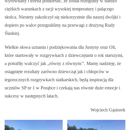
wyrównany i trzeba podkreślić, że został rozegrany w bardzo
ciężkich warunkach z racji wysokiej temperatury i palącego
słońca. Niestety zakończył się niekorzystnie dla naszej dwójki i
dopiero po walce przegraliśmy na przewagi z drużyną Rudy
Ślaskiej.
Wielkie słowa uznania i podziękowania dla Justyny oraz Oli,
które startowały w rozgrywkach z dziewczętami o rok starszymi,
a potrafiły walczyć jak „równy z równym:”. Mamy nadzieję, że
osiągnięte rezultaty zarówno dziewcząt jak i chłopców w
tegorocznych rozgrywkach siatkarskich, będą inspiracją dla
uczniów SP nr 1 w Porąbce i czekają nas równie duże emocje i
sukcesy w następnych latach.
Wojciech Gąsiorek