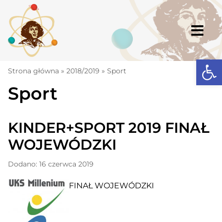
Skip
to
content
Togg
Navi
Open
Strona główna
Strona główna
»
2018/2019
»
Sport
Sport
Aktualności
Komunikaty
KINDER+SPORT 2019 FINAŁ
Szkoła
WOJEWÓDZKI
Dokumenty
Dodano: 16 czerwca 2019
Osiągnięcia
FINAŁ WOJEWÓDZKI
Warto wiedzieć
UKS „Millenium”