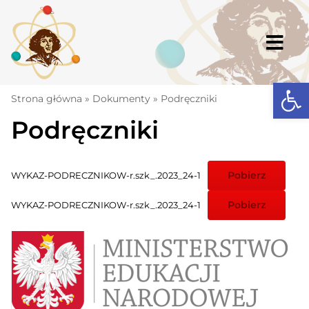
Skip
to
content
Togg
Navi
Open
Strona główna
Strona główna
»
Dokumenty
»
Podręczniki
Podręczniki
Aktualności
Komunikaty
Pobierz
WYKAZ-PODRECZNIKOW-r.szk_.2023_24-1
Szkoła
Pobierz
WYKAZ-PODRECZNIKOW-r.szk_.2023_24-1
Dokumenty
Osiągnięcia
Warto wiedzieć
UKS „Millenium”