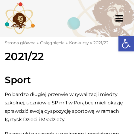
Skip
to
content
Togg
Navi
Open
Strona główna
Strona główna
»
Osiągnięcia
»
Konkursy
»
2021/22
2021/22
Aktualności
Komunikaty
Sport
Szkoła
Dokumenty
Po bardzo długiej przerwie w rywalizacji miedzy
szkolnej, uczniowie SP nr 1 w Porąbce mieli okazję
Osiągnięcia
sprawdzić swoją dyspozycję sportową w ramach
Warto wiedzieć
Igrzysk Dzieci i Młodzieży.
UKS „Millenium”
Rozgrywki na szczeblu gminnym i powiatowym