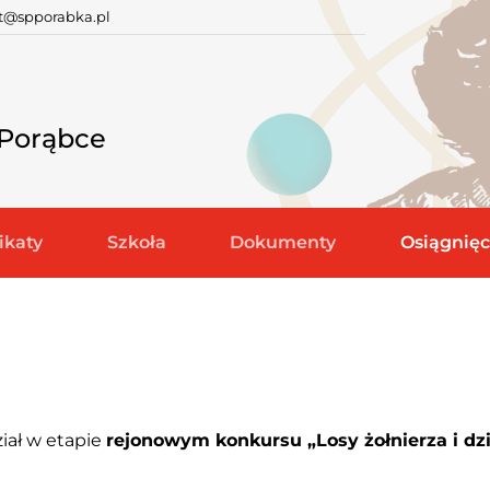
at@spporabka.pl
 Porąbce
katy
Szkoła
Dokumenty
Osiągnięc
iał w etapie
rejonowym konkursu „Losy żołnierza i dzi