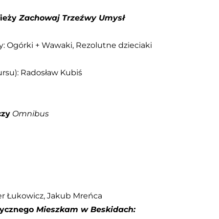
zieży
Zachowaj Trzeźwy Umysł
y: Ogórki + Wawaki, Rezolutne dzieciaki
kursu): Radosław Kubiś
czy
Omnibus
per Łukowicz, Jakub Mreńca
tycznego
Mieszkam w Beskidach: