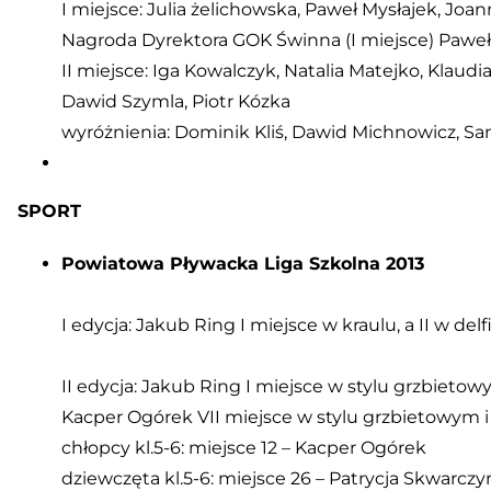
I miejsce: Julia żelichowska, Paweł Mysłajek, Joa
Nagroda Dyrektora GOK Świnna (I miejsce) Paweł 
II miejsce: Iga Kowalczyk, Natalia Matejko, Klaudi
Dawid Szymla, Piotr Kózka
wyróżnienia: Dominik Kliś, Dawid Michnowicz, S
SPORT
Powiatowa Pływacka Liga Szkolna 2013
I edycja: Jakub Ring I miejsce w kraulu, a II w delfi
II edycja: Jakub Ring I miejsce w stylu grzbietow
Kacper Ogórek VII miejsce w stylu grzbietowym i X
chłopcy kl.5-6: miejsce 12 – Kacper Ogórek
dziewczęta kl.5-6: miejsce 26 – Patrycja Skwarcz