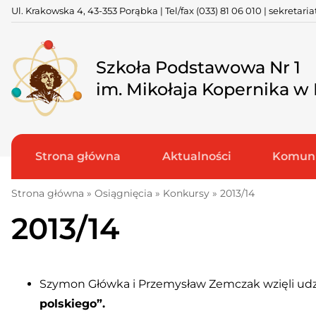
Skip
Ul. Krakowska 4, 43-353 Porąbka | Tel/fax
(033) 81 06 010
|
sekretari
to
content
Szkoła Podstawowa Nr 1
im. Mikołaja Kopernika w
Strona główna
Aktualności
Komuni
Strona główna
»
Osiągnięcia
»
Konkursy
»
2013/14
2013/14
Szymon Główka i Przemysław Zemczak wzięli udz
polskiego”.