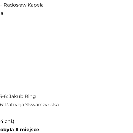
6 – Radosław Kapela
ka
 3-6: Jakub Ring
-6
: Patrycja Skwarczyńska
4 chł.)
była II miejsce
.