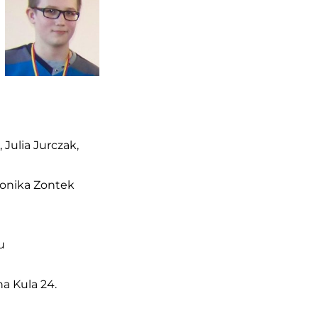
 Julia Jurczak,
Monika Zontek
u
na Kula 24.