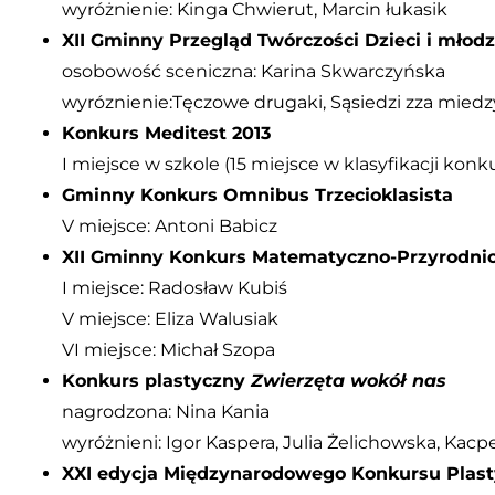
wyróżnienie: Kinga Chwierut, Marcin łukasik
XII Gminny Przegląd Twórczości Dzieci i młod
osobowość sceniczna: Karina Skwarczyńska
wyróznienie:Tęczowe drugaki, Sąsiedzi zza miedz
Konkurs Meditest 2013
I miejsce w szkole (15 miejsce w klasyfikacji kon
Gminny Konkurs Omnibus Trzecioklasista
V miejsce: Antoni Babicz
XII Gminny Konkurs Matematyczno-Przyrodni
I miejsce: Radosław Kubiś
V miejsce: Eliza Walusiak
VI miejsce: Michał Szopa
Konkurs plastyczny
Zwierzęta wokół nas
nagrodzona: Nina Kania
wyróżnieni: Igor Kaspera, Julia Żelichowska, Kac
XXI edycja Międzynarodowego Konkursu Plas