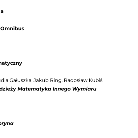
ha
y Omnibus
matyczny
udia Gałuszka, Jakub Ring, Radosław Kubiś
odzieży
Matematyka Innego Wymiaru
pryna