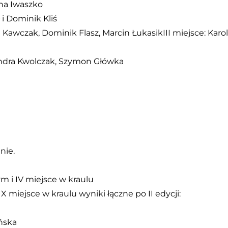
nna Iwaszko
i Dominik Kliś
a Kawczak, Dominik Flasz, Marcin ŁukasikIII miejsce: Karol
andra Kwolczak, Szymon Główka
nie.
ym i IV miejsce w kraulu
 miejsce w kraulu wyniki łączne po II edycji:
yńska