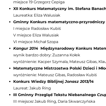
miejsce 19 Grzegorz Cepiga
XII Konkurs Matematyczny im. Stefana Banac
Laureatka: Eliza Walusiak
Gminny Konkurs matematyczno-przyrodnicz
I miejsce Radosław Kubiś
V miejsce Eliza Walusiak
VI miejsce Michał Szopa
Kangur 2014
Międzynarodowy Konkurs Mate
wynik bardzo dobry: Zuzanna Kołek
wyróżnienie: Kacper Szymala, Mateusz Gibas, Kla
Matematyczne Mistrzostwa Polski Dzieci i Mł
wyróżnienie: Mateusz Gibas, Radosław Kubiś
Konkurs Wiedzy Biblijnej
Jonasz 2013/14
Laureat: Jakub Ring
III Gminny Przegląd Tekstu Niebanalnego
Czu
III miejsce
:
Jakub Ring, Daria Skwarczyńska