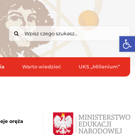
Search
Open
for:
ia
Warto wiedzieć
UKS „Millenium”
eje oręża