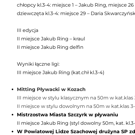
chłopcy kl.3-4: miejsce 1 – Jakub Ring, miejsce 2
dziewczęta kl.3-4: miejsce 29 – Daria Skwarczyńs
III edycja
II miejsce Jakub Ring – kraul
II miejsce Jakub Ring delfin
Wyniki łączne ligi:
III miejsce Jakub Ring (kat.chł kl.3-4)
Mitting Pływacki w Kozach
I
II miejsce w stylu klasycznym na 50m w kat.klas
II miejsce w stylu dowolnym na 50m
w kat.klas 3
Mistrzostwa Miasta Szczyrk w pływaniu
II miejsce Jakub Ring (styl dowolny 50m, kat. kl.3-
W Powiatowej Lidze Szachowej drużyna SP zdo