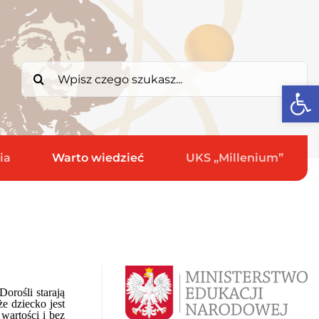
Search
Open
for:
ia
Warto wiedzieć
UKS „Millenium”
orośli starają
e dziecko jest
wartości i bez