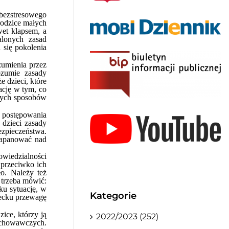
 bezstresowego
rodzice małych
wet klapsem, a
alonych zasad
 się pokolenia
zumienia przez
ozumie zasady
 dzieci, które
ację w tym, co
jnych sposobów
 postępowania
 dzieci zasady
zpieczeństwa.
 zapanować nad
owiedzialności
e przeciwko ich
ło. Należy też
 trzeba mówić:
cku sytuację, w
Kategorie
iecku przewagę
ice, którzy ją
2022/2023 (252)
wychowawczych.