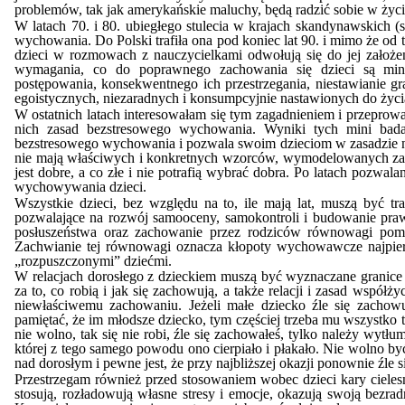
problemów, tak jak amerykańskie maluchy, będą radzić sobie w życiu
W latach 70. i 80. ubiegłego stulecia w krajach skandynawskich (
wychowania. Do Polski trafiła ona pod koniec lat 90. i mimo że od 
dzieci w rozmowach z nauczycielkami odwołują się do jej założeń
wymagania, co do poprawnego zachowania się dzieci są mini
postępowania, konsekwentnego ich przestrzegania, niestawianie gr
egoistycznych, niezaradnych i konsumpcyjnie nastawionych do życi
W ostatnich latach interesowałam się tym zagadnieniem i przeprow
nich zasad bezstresowego wychowania. Wyniki tych mini bad
bezstresowego wychowania i pozwala swoim dzieciom w zasadzie na
nie mają właściwych i konkretnych wzorców, wymodelowanych zacho
jest dobre, a co złe i nie potrafią wybrać dobra. Po latach pozw
wychowywania dzieci.
Wszystkie dzieci, bez względu na to, ile mają lat, muszą być 
pozwalające na rozwój samooceny, samokontroli i budowanie prawi
posłuszeństwa oraz zachowanie przez rodziców równowagi pomię
Zachwianie tej równowagi oznacza kłopoty wychowawcze najpierw 
„rozpuszczonymi” dziećmi.
W relacjach dorosłego z dzieckiem muszą być wyznaczane granice 
za to, co robią i jak się zachowują, a także relacji i zasad współ
niewłaściwemu zachowaniu. Jeżeli małe dziecko źle się zachowuj
pamiętać, że im młodsze dziecko, tym częściej trzeba mu wszystko 
nie wolno, tak się nie robi, źle się zachowałeś, tylko należy wytł
której z tego samego powodu ono cierpiało i płakało. Nie wolno b
nad dorosłym i pewne jest, że przy najbliższej okazji ponownie źle 
Przestrzegam również przed stosowaniem wobec dzieci kary cielesn
stosują, rozładowują własne stresy i emocje, okazują swoją bezr