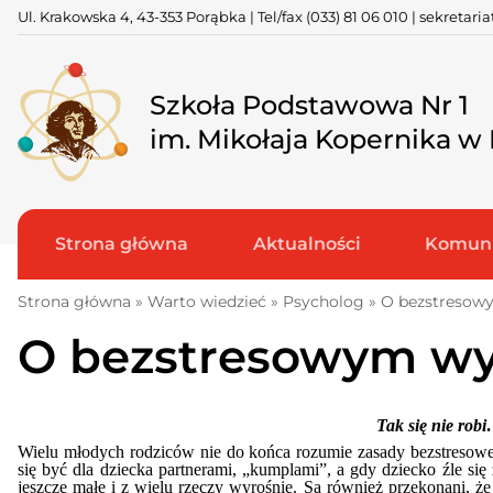
Skip
Ul. Krakowska 4, 43-353 Porąbka | Tel/fax
(033) 81 06 010
|
sekretari
to
content
Szkoła Podstawowa Nr 1
im. Mikołaja Kopernika w
Strona główna
Aktualności
Komuni
Strona główna
»
Warto wiedzieć
»
Psycholog
»
O bezstresow
O bezstresowym w
Tak się nie ro
Wielu młodych rodziców nie do końca rozumie zasady bezstresowe
się być dla dziecka partnerami, „kumplami”, a gdy dziecko źle się
jeszcze małe i z wielu rzeczy wyrośnie. Są również przekonani, że