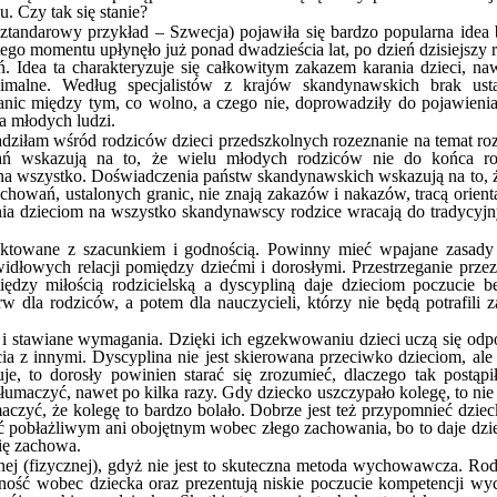
. Czy tak się stanie?
sztandarowy przykład – Szwecja) pojawiła się bardzo popularna idea
tego momentu upłynęło już ponad dwadzieścia lat, po dzień dzisiejszy 
. Idea ta charakteryzuje się całkowitym zakazem karania dzieci, na
malne. Według specjalistów z krajów skandynawskich brak ust
anic między tym, co wolno, a czego nie, doprowadziły do pojawienia
a młodych ludzi.
adziłam wśród rodziców dzieci przedszkolnych rozeznanie na temat ro
ań wskazują na to, że wielu młodych rodziców nie do końca r
 wszystko. Doświadczenia państw skandynawskich wskazują na to, że
wań, ustalonych granic, nie znają zakazów i nakazów, tracą orient
alania dzieciom na wszystko skandynawscy rodzice wracają do tradycy
traktowane z szacunkiem i godnością. Powinny mieć wpajane zasady
dłowych relacji pomiędzy dziećmi i dorosłymi. Przestrzeganie przez
dzy miłością rodzicielską a dyscypliną daje dzieciom poczucie be
dla rodziców, a potem dla nauczycieli, którzy nie będą potrafili
i stawiane wymagania. Dzięki ich egzekwowaniu dzieci uczą się odp
życia z innymi. Dyscyplina nie jest skierowana przeciwko dzieciom, al
e, to dorosły powinien starać się zrozumieć, dlaczego tak postąpi
tłumaczyć, nawet po kilka razy. Gdy dziecko uszczypało kolegę, to nie
umaczyć, że kolegę to bardzo bolało. Dobrze jest też przypomnieć dzie
yć pobłażliwym ani obojętnym wobec złego zachowania, bo to daje dz
się zachowa.
ej (fizycznej), gdyż nie jest to skuteczna metoda wychowawcza. Rodz
adność wobec dziecka oraz prezentują niskie poczucie kompetencji 