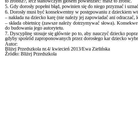
to zrobisz?, lecz stanowczym głosem powiedzieć: masz to zrobić.
5. Gdy dorosły popełni błąd, powinien się do niego przyznać i uzna
6. Dorosły musi być konsekwentny w postępowaniu z dzieckiem wt
– nakłada na dziecko karę (nie należy jej zapowiadać ani odraczać, 
– składa obietnicę (zawsze należy dotrzymywać słowa). Konsekwen
do budowania jego autorytetu.
7. Dyscyplinę stosuje się głównie po to, aby nauczyć dziecko poprawn
gdyby spośród zaproponowanych przez dorosłego kar dziecko wybra
Autor:
Bliżej Przedszkola nr.4/ kwiecień 2013/Ewa Zielińska
Źródło:
Bliżej Przedszkola