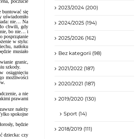
cena, poczucie
2023/2024 (200)
ie buntować się
by uświadomiło
wiada: nie… Na
2024/2025 (194)
do chwili, gdy
nie, bo nie… i
o posprzątanie
2025/2026 (162)
żenie w stylu:
iechu, natłoku
ędzie musiało
Bez kategorii (98)
wianie granic,
iu szkody.
2021/2022 (187)
w osiągnięciu
ego możliwości
ów.
2020/2021 (187)
dczenie, a nie
2019/2020 (130)
 jakimi prawami
 zawsze należy
Sport (14)
Tylko spokojne
orosły, będzie
2018/2019 (111)
ać dziecka: czy