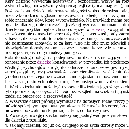
Kary cielesne wywierają negatywny i bezpośredni wpływ na rozw
wstydu i winy, podwyższony stopień agresji (w tym autoagresja), 
Posłuszeństwo dziecka nie oznacza uległości wobec dorosłego, ale g
przeciwko rodzicom, głośno protestować: nie będę – bo nie…, nie 
sobie znaczenie słów, które wypowiedziało. Na przykład: mama pro
pytanie: dlaczego nie chcesz? najczęściej wzrusza ramionami lub
dziecko na przykład będzie chciało obejrzeć w
telewizji
swoją ulubi
konsekwentnie odmawiać przez cały dzień, nawet wtedy, gdy zacznie
zabawek, dziecko zrobi to chętnie, mając w pamięci stanowcze zac
nie posprzątasz zabawek, to za karę jutro nie obejrzysz telewizj
obowiązków dorosły zapomni o wyznaczonej karze. Złe zachowan
trochę pocierpieć i o tym należy pamiętać.
Rola dorosłego polega na podejmowaniu działań zmierzających d
ponoszenie przez
dziecko
konsekwencji w przypadku ich przekrocze
Według psychologów drogą do odnoszenia sukcesów jest dysc
samodyscypliny, uczą wytrwałości oraz cierpliwości w dążeniu do
(zdolności), dostrzeganie i wzmacnianie jego starań i mówienie mu
Lista zasad, o których należy pamiętać w postępowaniu z dzieckiem
1. Wiek dziecka nie może być usprawiedliwieniem jego złego zach
tylko poprzez to, co słyszą. Dlatego bez względu na wiek testują us
rządzi się otaczająca je rzeczywistość.
2. Wszystkie dzieci próbują wymuszać na dorosłych różne rzeczy 
mówić spokojnym, opanowanym głosem. Nie trzeba krzyczeć, bo dzie
mówienie pozwoli mu skupić się na tym, co dorosły mówi.
3. Zwracając uwagę dziecku, należy się posługiwać prostym słown
dla dziecka zrozumiałe.
4. Jak najwcześniej, bo już ok. drugiego roku życia dorosły może u