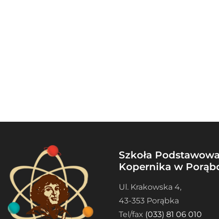
Szkoła Podstawowa 
Kopernika w Porąb
Ul. Krakowska 4,
43-353 Porąbka
Tel/fax
(033) 81 06 010