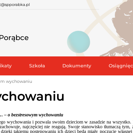
at@spporabka.pl
 Porąbce
katy
Szkoła
Dokumenty
Osiągnięc
ym wychowaniu
ychowaniu
bi… – o bezstresowym wychowaniu
go wychowania i pozwala swoim dzieciom w zasadzie na wszystko. D
 zachowuje, najczęściej nie reagują. Swoje stanowisko tłumaczą tym, ż
 dzięki takiemu postępowaniu ich dzieci będą miały poczucie własnej 