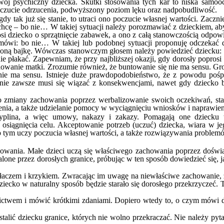
ój psychiczny dziecka. Skutki stosowania tych kar to niska samoo
poczucie odrzucenia, podwyższony poziom lęku oraz nadpobudliwość.
dy tak już się stanie, to utraci ono poczucie własnej wartości. Zaczn
chcę – bo nie… W takiej sytuacji należy porozmawiać z dzieckiem, a
si dziecko o sprzątnięcie zabawek, a ono z całą stanowczością odpo
 mówi: bo nie… W takiej lub podobnej sytuacji proponuję odczekać 
oną bajkę. Wówczas stanowczym głosem należy powiedzieć dziecku: 
 płakać. Zapewniam, że przy najbliższej okazji, gdy dorosły poprosi 
howanie matki. Zrozumie również, że buntowanie się nie ma sensu. Gro
i nie ma sensu. Istnieje duże prawdopodobieństwo, że z powodu pośp
ie zawsze musi się wiązać z konsekwencjami, nawet gdy dziecko b
o zmiany zachowania poprzez werbalizowanie swoich oczekiwań, sta
nia, a także udzielanie pomocy w wyciągnięciu wniosków i naprawien
yplina, a więc umowy, nakazy i zakazy. Pomagają one dziecku 
 osiągnięcia celu. Akceptowanie potrzeb (uczuć) dziecka, wiara w j
 o tym uczy poczucia własnej wartości, a także rozwiązywania problem
owania. Małe dzieci uczą się właściwego zachowania poprzez doświa
talone przez dorosłych granice, próbując w ten sposób dowiedzieć się,
płaczem i krzykiem. Zwracając im uwagę na niewłaściwe zachowanie,
cko w naturalny sposób będzie starało się dorosłego przekrzyczeć. 
ictwem i mówić krótkimi zdaniami. Dopiero wtedy to, o czym mówi d
stalić dziecku granice, których nie wolno przekraczać. Nie należy pyt