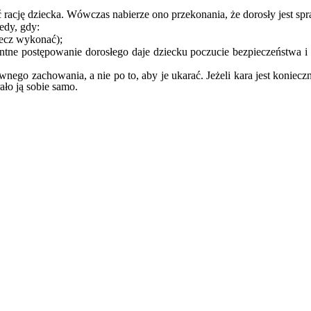
ć rację dziecka. Wówczas nabierze ono przekonania, że dorosły jest sp
edy, gdy:
lecz wykonać);
tne postępowanie dorosłego daje dziecku poczucie bezpieczeństwa i 
ego zachowania, a nie po to, aby je ukarać. Jeżeli kara jest konieczna
ło ją sobie samo.