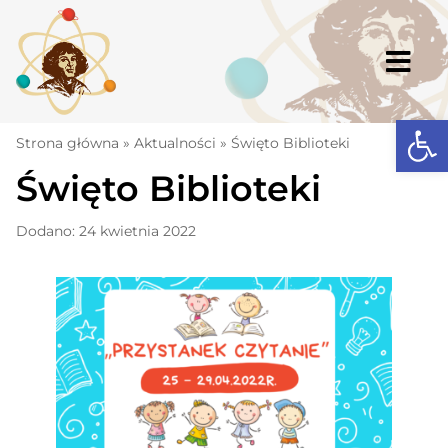
Skip
to
content
Togg
Navi
Open
Strona główna
Strona główna
»
Aktualności
»
Święto Biblioteki
Święto Biblioteki
Aktualności
Komunikaty
Dodano: 24 kwietnia 2022
Szkoła
Dokumenty
Osiągnięcia
Warto wiedzieć
UKS „Millenium”