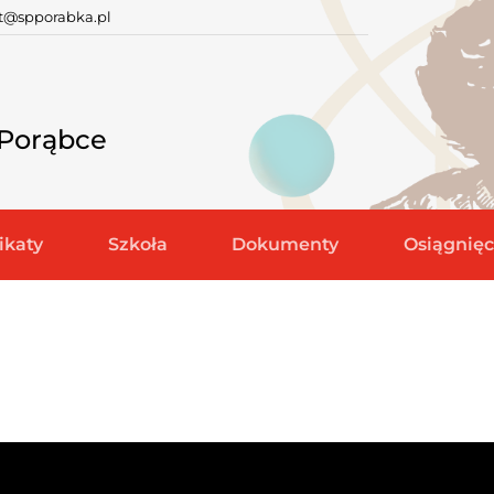
at@spporabka.pl
 Porąbce
katy
Szkoła
Dokumenty
Osiągnięc