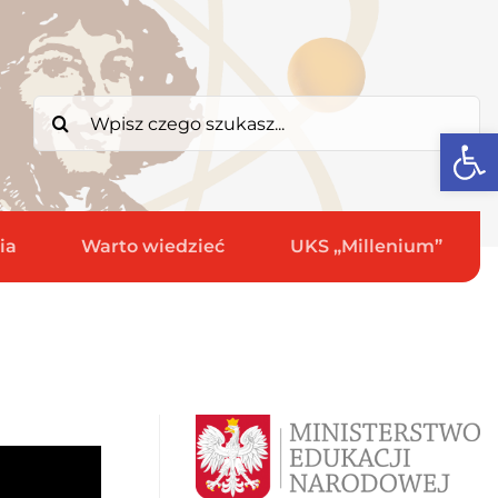
Search
Open
for:
ia
Warto wiedzieć
UKS „Millenium”