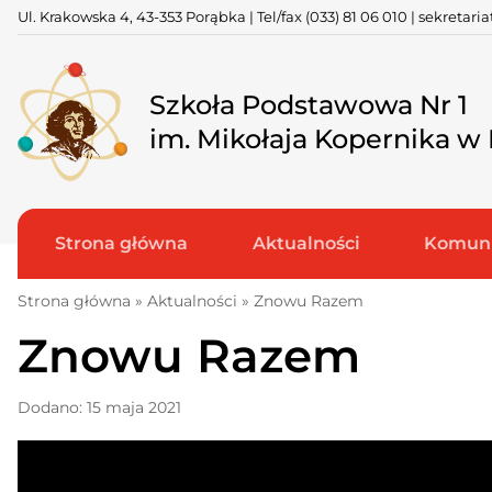
Skip
Ul. Krakowska 4, 43-353 Porąbka | Tel/fax
(033) 81 06 010
|
sekretari
to
content
Szkoła Podstawowa Nr 1
im. Mikołaja Kopernika w
Strona główna
Aktualności
Komuni
Strona główna
»
Aktualności
»
Znowu Razem
Znowu Razem
Dodano: 15 maja 2021