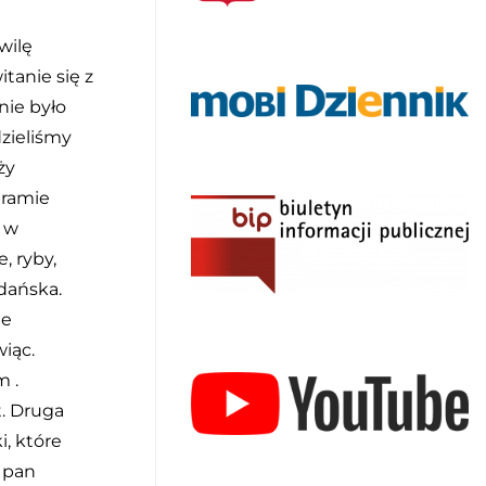
wilę
tanie się z
nie było
zieliśmy
ży
gramie
y w
, ryby,
dańska.
ie
iąc.
 .
t. Druga
, które
 pan