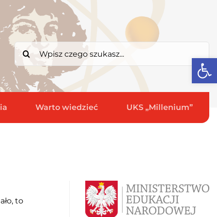
Search
Open
for:
ia
Warto wiedzieć
UKS „Millenium”
ało, to