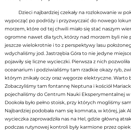
Dzieci najbardziej czekały na rozlokowanie w pok
wypocząć po podróży i przyzwyczaić do nowego lokum.
morzem, które od tej chwili miało się stać naszym w
ogromne nawet dla tych, którzy nad morzem byli nie p
jeszcze wielokrotnie i to z perspektywy lasu położone
wdychaliśmy jod. Jastrzębia Góra to nie jedyne miejs
pojawiły się liczne wycieczki. Pierwsza z nich pozwol
oceanarium i podziwialiśmy tam rzadkie okazy ryb, zwi
którym znikały oczy oraz węgorze elektryczne. Warto 
Zobaczyliśmy tam fontannę Neptuna i kościół Mariacki
pojechaliśmy do Centrum Nauki Eksperymentalnej w Gd
Dookoła było pełno stoisk, przy których mogliśmy s
Najbardziej podobała nam się komnata, w której, jak A
wycieczka zaprowadziła nas na Hel, gdzie główną atrak
podczas rutynowej kontroli były karmione przez opiek