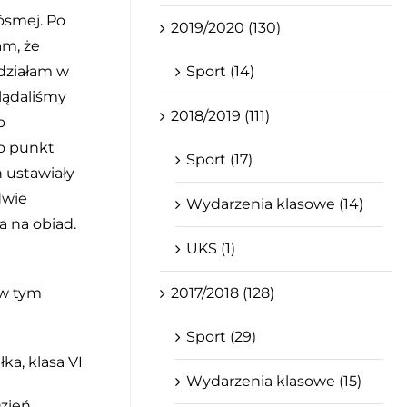
ósmej. Po
2019/2020 (130)
am, że
Sport (14)
edziałam w
glądaliśmy
2018/2019 (111)
o
o punkt
Sport (17)
h ustawiały
dwie
Wydarzenia klasowe (14)
a na obiad.
UKS (1)
2017/2018 (128)
 w tym
Sport (29)
łka, klasa VI
Wydarzenia klasowe (15)
Dzień