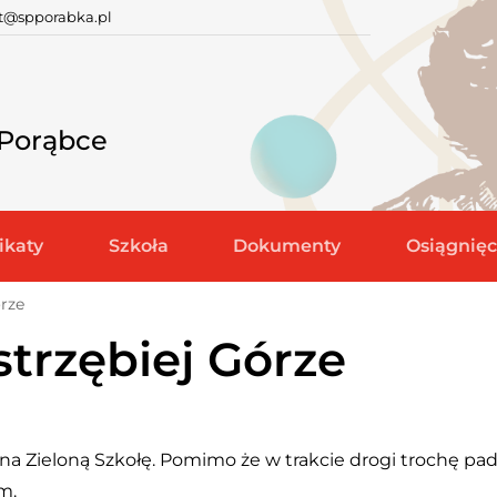
at@spporabka.pl
 Porąbce
katy
Szkoła
Dokumenty
Osiągnięc
órze
strzębiej Górze
 na
Zieloną Szkołę
. Pomimo że w trakcie drogi trochę pad
m.