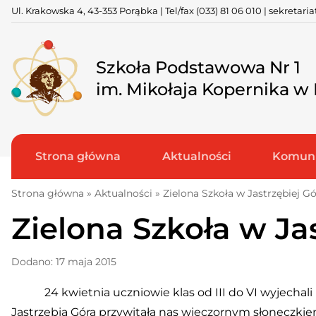
Skip
Ul. Krakowska 4, 43-353 Porąbka | Tel/fax
(033) 81 06 010
|
sekretari
to
content
Szkoła Podstawowa Nr 1
im. Mikołaja Kopernika w
Strona główna
Aktualności
Komuni
Strona główna
»
Aktualności
»
Zielona Szkoła w Jastrzębiej G
Zielona Szkoła w Ja
Dodano: 17 maja 2015
24 kwietnia uczniowie klas od III do VI wyjechali
Jastrzębia Góra przywitała nas wieczornym słoneczkie