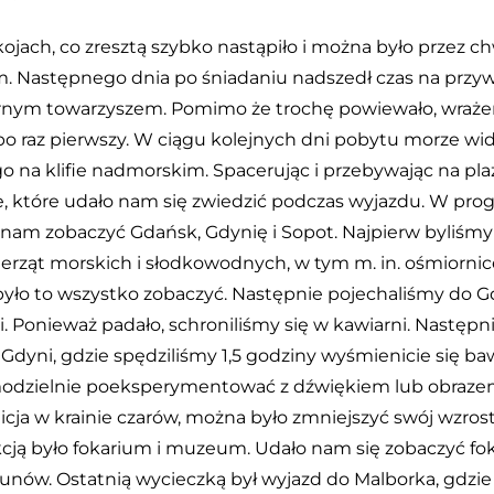
ojach, co zresztą szybko nastąpiło i można było przez ch
 Następnego dnia po śniadaniu nadszedł czas na przywi
iernym towarzyszem. Pomimo że trochę powiewało, wraże
o raz pierwszy. W ciągu kolejnych dni pobytu morze wid
go na klifie nadmorskim. Spacerując i przebywając na pla
ce, które udało nam się zwiedzić podczas wyjazdu. W pro
iła nam zobaczyć Gdańsk, Gdynię i Sopot. Najpierw byliśm
erząt morskich i słodkowodnych, w tym m. in. ośmiornice
było to wszystko zobaczyć. Następnie pojechaliśmy do G
. Ponieważ padało, schroniliśmy się w kawiarni. Następn
yni, gdzie spędziliśmy 1,5 godziny wyśmienicie się baw
amodzielnie poeksperymentować z dźwiękiem lub obrazem
licja w krainie czarów, można było zmniejszyć swój wzros
cją było fokarium i muzeum. Udało nam się zobaczyć foki
unów. Ostatnią wycieczką był wyjazd do Malborka, gdzie