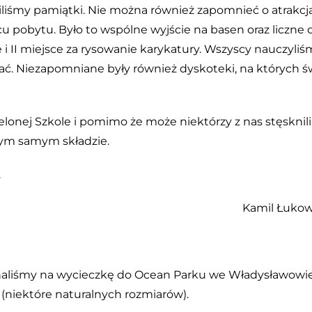
liśmy pamiątki. Nie można również zapomnieć o atrakcj
u pobytu. Było to wspólne wyjście na basen oraz liczne
i II miejsce za rysowanie karykatury. Wszyscy nauczyliś
ać. Niezapomniane były również dyskoteki, na których św
lonej Szkole i pomimo że może niektórzy z nas stęsknili 
tym samym składzie.
.
Kamil Łukowi
chaliśmy na wycieczkę do Ocean Parku we Władysławowie.
(niektóre naturalnych rozmiarów).