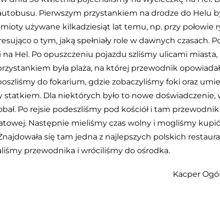
 autobusu. Pierwszym przystankiem na drodze do Helu b
oty używane kilkadziesiąt lat temu, np. przy połowie r
esująco o tym, jaką spełniały role w dawnych czasach. 
 na Hel. Po opuszczeniu pojazdu szliśmy ulicami miasta, 
przystankiem była plaża, na której przewodnik opowiada
szliśmy do fokarium, gdzie zobaczyliśmy foki oraz umie
y statkiem. Dla niektórych było to nowe doświadczenie, 
obał. Po rejsie podeszliśmy pod kościół i tam przewodnik
wiatowej. Następnie mieliśmy czas wolny i mogliśmy kupić
najdowała się tam jedna z najlepszych polskich restaurac
liśmy przewodnika i wróciliśmy do ośrodka.
Kacper Ogór