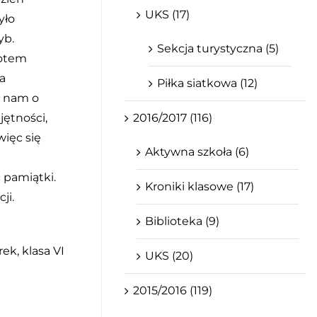
UKS (17)
yło
yb.
Sekcja turystyczna (5)
Potem
a
Piłka siatkowa (12)
ł nam o
2016/2017 (116)
jętności,
więc się
Aktywna szkoła (6)
 pamiątki.
Kroniki klasowe (17)
ji.
Biblioteka (9)
ek, klasa VI
UKS (20)
2015/2016 (119)