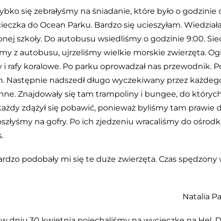
bko się zebrałyśmy na śniadanie, które było o godzinie 
ieczka do Ocean Parku. Bardzo się ucieszyłam. Wiedział
onej szkoły. Do autobusu wsiedliśmy o godzinie 9:00. Si
śmy z autobusu, ujrzeliśmy wielkie morskie zwierzęta. O
ny i rafy koralowe. Po parku oprowadzał nas przewodnik. P
m. Następnie nadszedł długo wyczekiwany przez każdeg
 inne. Znajdowały się tam trampoliny i bungee, do któryc
każdy zdążył się pobawić, ponieważ byliśmy tam prawie 
szłyśmy na gofry. Po ich zjedzeniu wracaliśmy do ośrodk
.
rdzo podobały mi się te duże zwierzęta. Czas spędzony
Natalia Pa
e w dniu 30 kwietnia pojechaliśmy na wycieczkę na Hel. 