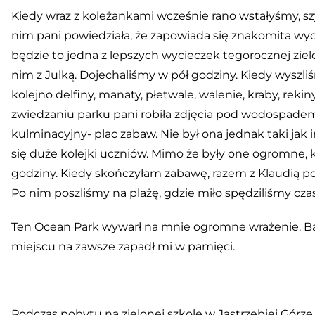
Kiedy wraz z koleżankami wcześnie rano wstałyśmy, szy
nim pani powiedziała, że zapowiada się znakomita wyc
będzie to jedna z lepszych wycieczek tegorocznej ziel
nim z Julką. Dojechaliśmy w pół godziny. Kiedy wyszli
kolejno delfiny, manaty, płetwale, walenie, kraby, reki
zwiedzaniu parku pani robiła zdjęcia pod wodospade
kulminacyjny- plac zabaw. Nie był ona jednak taki jak
się duże kolejki uczniów. Mimo że były one ogromne, 
godziny. Kiedy skończyłam zabawę, razem z Klaudią po
Po nim poszliśmy na plażę, gdzie miło spędziliśmy czas
Ten Ocean Park wywarł na mnie ogromne wrażenie. Ba
miejscu na zawsze zapadł mi w pamięci.
Podczas pobytu na zielonej szkole w Jastrzębiej Górz