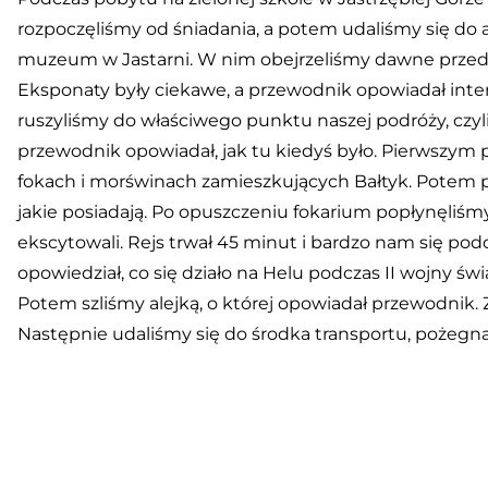
rozpoczęliśmy od śniadania, a potem udaliśmy się do
muzeum w Jastarni. W nim obejrzeliśmy dawne przedmi
Eksponaty były ciekawe, a przewodnik opowiadał inter
ruszyliśmy do właściwego punktu naszej podróży, czyli
przewodnik opowiadał, jak tu kiedyś było. Pierwszym 
fokach i morświnach zamieszkujących Bałtyk. Potem po
jakie posiadają. Po opuszczeniu fokarium popłynęliśm
ekscytowali. Rejs trwał 45 minut i bardzo nam się pod
opowiedział, co się działo na Helu podczas II wojny ś
Potem szliśmy alejką, o której opowiadał przewodnik. Z
Następnie udaliśmy się do środka transportu, pożegna