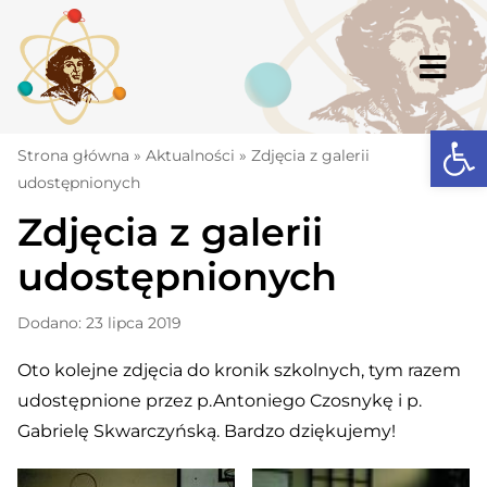
Skip
to
content
Togg
Navi
Open
Strona główna
Strona główna
»
Aktualności
»
Zdjęcia z galerii
udostępnionych
Aktualności
Zdjęcia z galerii
Komunikaty
udostępnionych
Szkoła
Dodano: 23 lipca 2019
Dokumenty
Oto kolejne zdjęcia do kronik szkolnych, tym razem
Osiągnięcia
udostępnione przez p.Antoniego Czosnykę i p.
Warto wiedzieć
Gabrielę Skwarczyńską. Bardzo dziękujemy!
UKS „Millenium”