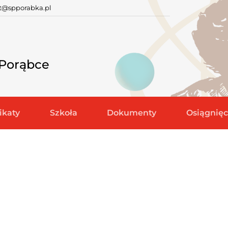
at@spporabka.pl
 Porąbce
katy
Szkoła
Dokumenty
Osiągnięc