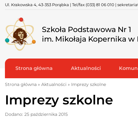
Skip
Ul. Krakowska 4, 43-353 Porąbka | Tel/fax
(033) 81 06 010
|
sekretari
to
content
Szkoła Podstawowa Nr 1
im. Mikołaja Kopernika w
Strona główna
Aktualności
Komuni
Strona główna
»
Aktualności
»
Imprezy szkolne
Imprezy szkolne
Dodano: 25 października 2015