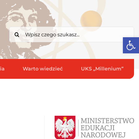
Search
Open
for:
ia
Warto wiedzieć
UKS „Millenium”