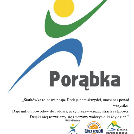
„Siatkówka to nasza pas­ja. Do­daje nam skrzy­deł, uno­si nas po­nad
wszystko.
Da­je mi­lion po­wodów do ra­dości, uczy przez­wy­ciężać strach i słabości.
Dzięki niej roz­wi­jamy się i uczy­my wal­czyć o każdy dzień.”