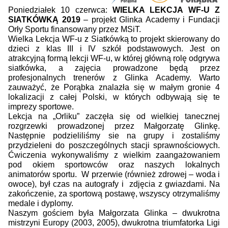
Poniedziałek 10 czerwca:
WIELKA LEKCJA WF-U Z
SIATKÓWKĄ 2019
– projekt Glinka Academy i Fundacji
Orły Sportu finansowany przez MSiT.
Wielka Lekcja WF-u z Siatkówką to projekt skierowany do
dzieci z klas III i IV szkół podstawowych. Jest on
atrakcyjną formą lekcji WF-u, w której główną rolę odgrywa
siatkówka, a zajęcia prowadzone będą przez
profesjonalnych trenerów z Glinka Academy. Warto
zauważyć, że Porąbka znalazła się w małym gronie 4
lokalizacji z całej Polski, w których odbywają się te
imprezy sportowe.
Lekcja na „Orliku” zaczęła się od wielkiej tanecznej
rozgrzewki prowadzonej przez Małgorzatę Glinkę.
Następnie podzieliliśmy sie na grupy i zostaliśmy
przydzieleni do poszczególnych stacji sprawnościowych.
Ćwiczenia wykonywaliśmy z wielkim zaangażowaniem
pod okiem sportowców oraz naszych lokalnych
animatorów sportu. W przerwie (również zdrowej – woda i
owoce), był czas na autografy i zdjęcia z gwiazdami. Na
zakończenie, za sportową postawę, wszyscy otrzymaliśmy
medale i dyplomy.
Naszym gościem była Małgorzata Glinka – dwukrotna
mistrzyni Europy (2003, 2005), dwukrotna triumfatorka Ligi