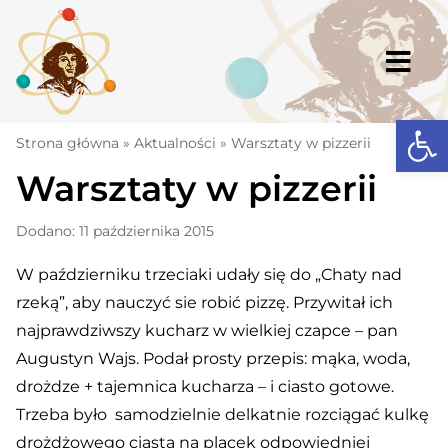
Skip
to
content
Togg
Navi
Open
Strona główna
Strona główna
»
Aktualności
»
Warsztaty w pizzerii
Warsztaty w pizzerii
Aktualności
Komunikaty
Dodano: 11 października 2015
Szkoła
W październiku trzeciaki udały się do „Chaty nad
rzeką”, aby nauczyć sie robić pizzę. Przywitał ich
Dokumenty
najprawdziwszy kucharz w wielkiej czapce – pan
Osiągnięcia
Augustyn Wajs. Podał prosty przepis: mąka, woda,
drożdze + tajemnica kucharza – i ciasto gotowe.
Warto wiedzieć
Trzeba było samodzielnie delkatnie rozciągać kulkę
UKS „Millenium”
drożdżowego ciasta na placek odpowiedniej