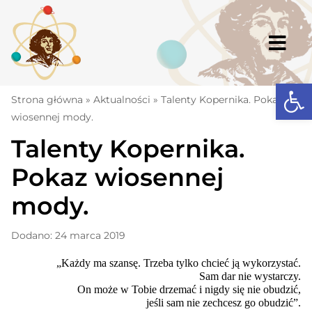
Skip
to
content
Togg
Navi
Open
Strona główna
Strona główna
»
Aktualności
»
Talenty Kopernika. Pokaz
wiosennej mody.
Aktualności
Talenty Kopernika.
Komunikaty
Pokaz wiosennej
Szkoła
mody.
Dokumenty
Dodano: 24 marca 2019
Osiągnięcia
„Każdy ma szansę. Trzeba tylko chcieć ją wykorzystać.
Warto wiedzieć
Sam dar nie wystarczy.
On może w Tobie drzemać i nigdy się nie obudzić,
UKS „Millenium”
jeśli sam nie zechcesz go obudzić”.