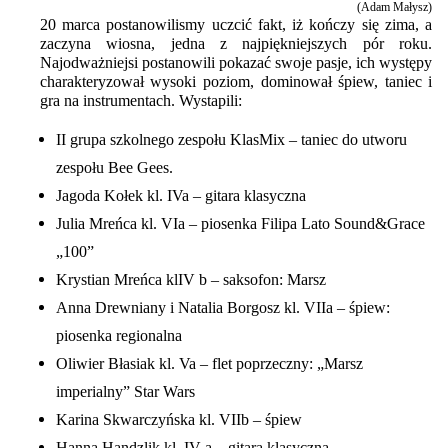
(Adam Małysz)
20 marca postanowilismy uczcić fakt, iż kończy się zima, a
zaczyna wiosna, jedna z najpiękniejszych pór roku.
Najodważniejsi postanowili pokazać swoje pasje, ich występy
charakteryzował wysoki poziom, dominował śpiew, taniec i
gra na instrumentach. Wystapili:
II grupa szkolnego zespołu KlasMix – taniec do utworu
zespołu Bee Gees.
Jagoda Kołek kl. IVa – gitara klasyczna
Julia Mreńca kl. VIa – piosenka Filipa Lato Sound&Grace
„100”
Krystian Mreńca klIV b – saksofon: Marsz
Anna Drewniany i Natalia Borgosz kl. VIIa – śpiew:
piosenka regionalna
Oliwier Błasiak kl. Va – flet poprzeczny: „Marsz
imperialny” Star Wars
Karina Skwarczyńska kl. VIIb – śpiew
Hanna Handzlik kl. IV a – gitara klasyczna