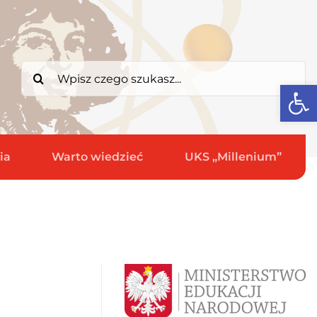
Search
Open
for:
ia
Warto wiedzieć
UKS „Millenium”