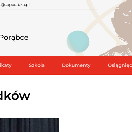
at@spporabka.pl
 Porąbce
katy
Szkoła
Dokumenty
Osiągnięc
odków