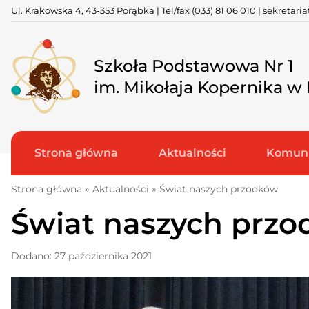
Skip
Ul. Krakowska 4, 43-353 Porąbka | Tel/fax
(033) 81 06 010
|
sekretari
to
content
Szkoła Podstawowa Nr 1
im. Mikołaja Kopernika w
Strona główna
Aktualności
Komuni
Strona główna
»
Aktualności
»
Świat naszych przodków
Świat naszych prz
Dodano: 27 października 2021