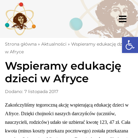
Skip
to
content
Togg
Navi
Open
Strona główna
Strona główna
»
Aktualności
»
Wspieramy edukację dzieci
w Afryce
Aktualności
Wspieramy edukację
Komunikaty
dzieci w Afryce
Szkoła
Dodano: 7 listopada 2017
Dokumenty
Zakończyliśmy tegoroczną akcję wspierającą edukację dzieci w
Osiągnięcia
Afryce. Dzięki chojności naszych darczyńców (uczniów,
Warto wiedzieć
nauczycieli, rodziców) udało sie uzbierać kwotę 123, 47 zł. Cała
kwota (minus koszty przekazu pocztowego) została przekazana
UKS „Millenium”