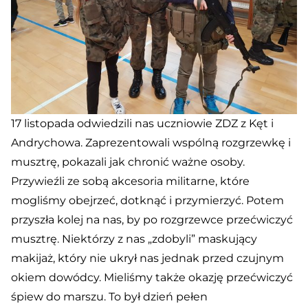
17 listopada odwiedzili nas uczniowie ZDZ z Kęt i
Andrychowa. Zaprezentowali wspólną rozgrzewkę i
musztrę, pokazali jak chronić ważne osoby.
Przywieźli ze sobą akcesoria militarne, które
mogliśmy obejrzeć, dotknąć i przymierzyć. Potem
przyszła kolej na nas, by po rozgrzewce przećwiczyć
musztrę. Niektórzy z nas „zdobyli” maskujący
makijaż, który nie ukrył nas jednak przed czujnym
okiem dowódcy. Mieliśmy także okazję przećwiczyć
śpiew do marszu. To był dzień pełen