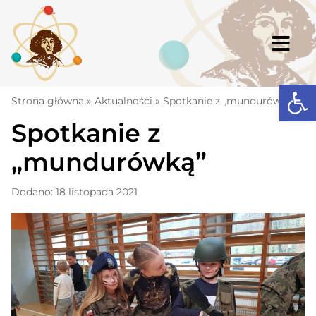
Skip
to
content
Togg
Navi
Open
Strona główna
Strona główna
»
Aktualności
»
Spotkanie z „mundurówką”
Spotkanie z
Aktualności
„mundurówką”
Komunikaty
Szkoła
Dodano: 18 listopada 2021
Dokumenty
Osiągnięcia
Warto wiedzieć
UKS „Millenium”