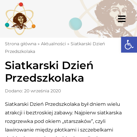
Skip
to
content
Togg
Navi
Open
Strona główna
Strona główna
»
Aktualności
»
Siatkarski Dzień
Przedszkolaka
Aktualności
Siatkarski Dzień
Komunikaty
Przedszkolaka
Szkoła
Dodano: 20 września 2020
Dokumenty
Siatkarski Dzień Przedszkolaka był dniem wielu
Osiągnięcia
atrakcji i beztroskiej zabawy. Najpierw siatkarska
Warto wiedzieć
rozgrzewka pod okiem „starszaków”, czyli
lawirowanie między płotkami i szczebelkami
UKS „Millenium”