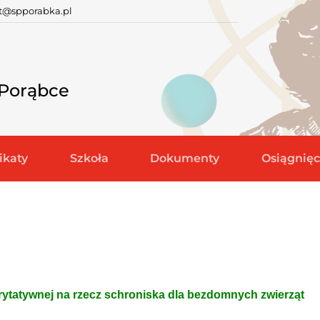
at@spporabka.pl
 Porąbce
katy
Szkoła
Dokumenty
Osiągnięc
arytatywnej na rzecz schroniska dla bezdomnych zwierząt