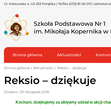
Skip
Ul. Krakowska 4, 43-353 Porąbka | Tel/fax
(033) 81 06 010
|
sekretari
to
content
Szkoła Podstawowa Nr 1
im. Mikołaja Kopernika w
Strona główna
Aktualności
Komuni
Strona główna
»
Aktualności
»
Reksio – dziękuje
Reksio – dziękuje
Dodano: 29 listopada 2016
Kochani, dziękujemy za aktywny udział w akcji ch