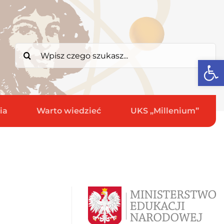
Search
Open
for:
ia
Warto wiedzieć
UKS „Millenium”