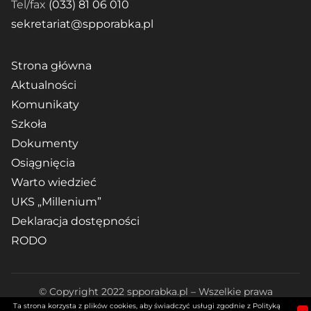
Tel/fax
(033) 81 06 010
sekretariat@spporabka.pl
Strona główna
Aktualności
Komunikaty
Szkoła
Dokumenty
Osiągnięcia
Warto wiedzieć
UKS „Millenium”
Deklaracja dostępności
RODO
© Copyright 2022 spporabka.pl – Wszelkie prawa
Ta strona korzysta z plików cookies, aby świadczyć usługi zgodnie z Polityką
zastrzeżone. Realizacja:
Diseneo
|
Polityka prywatności