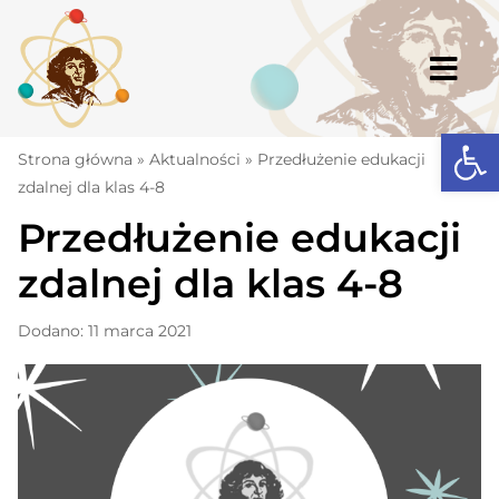
Skip
to
content
Togg
Navi
Open
Strona główna
Strona główna
»
Aktualności
»
Przedłużenie edukacji
zdalnej dla klas 4-8
Aktualności
Przedłużenie edukacji
Komunikaty
zdalnej dla klas 4-8
Szkoła
Dodano: 11 marca 2021
Dokumenty
Osiągnięcia
Warto wiedzieć
UKS „Millenium”