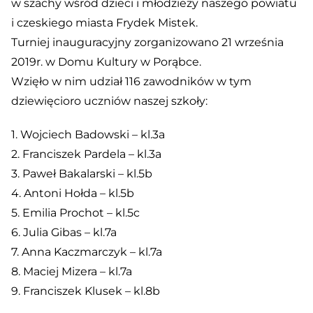
w szachy wśród dzieci i młodzieży naszego powiatu
i czeskiego miasta Frydek Mistek.
Turniej inauguracyjny zorganizowano 21 września
2019r. w Domu Kultury w Porąbce.
Wzięło w nim udział 116 zawodników w tym
dziewięcioro uczniów naszej szkoły:
1. Wojciech Badowski – kl.3a
2. Franciszek Pardela – kl.3a
3. Paweł Bakalarski – kl.5b
4. Antoni Hołda – kl.5b
5. Emilia Prochot – kl.5c
6. Julia Gibas – kl.7a
7. Anna Kaczmarczyk – kl.7a
8. Maciej Mizera – kl.7a
9. Franciszek Klusek – kl.8b