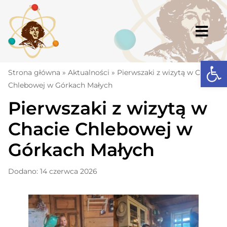
Skip
to
content
Togg
Navi
Open
Strona główna
Strona główna
»
Aktualności
»
Pierwszaki z wizytą w Chacie
Chlebowej w Górkach Małych
Aktualności
Pierwszaki z wizytą w
Komunikaty
Chacie Chlebowej w
Szkoła
Górkach Małych
Dokumenty
Dodano: 14 czerwca 2026
Osiągnięcia
Warto wiedzieć
UKS „Millenium”