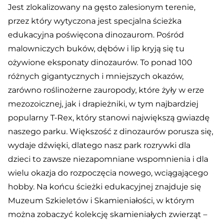
Jest zlokalizowany na gęsto zalesionym terenie,
przez który wytyczona jest specjalna ścieżka
edukacyjna poświęcona dinozaurom. Pośród
malowniczych buków, dębów i lip kryją się tu
ożywione eksponaty dinozaurów. To ponad 100
różnych gigantycznych i mniejszych okazów,
zarówno roślinożerne zauropody, które żyły w erze
mezozoicznej, jak i drapieżniki, w tym najbardziej
popularny T-Rex, który stanowi największą gwiazdę
naszego parku. Większość z dinozaurów porusza się,
wydaje dźwięki, dlatego nasz park rozrywki dla
dzieci to zawsze niezapomniane wspomnienia i dla
wielu okazja do rozpoczęcia nowego, wciągającego
hobby. Na końcu ścieżki edukacyjnej znajduje się
Muzeum Szkieletów i Skamieniałości, w którym
można zobaczyć kolekcję skamieniałych zwierząt –