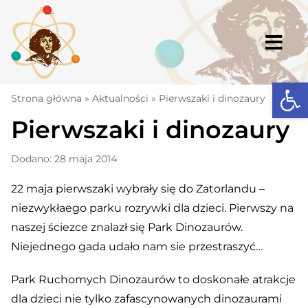
Skip
to
content
Togg
Navi
Open
Strona główna
Strona główna
»
Aktualności
»
Pierwszaki i dinozaury
Pierwszaki i dinozaury
Aktualności
Komunikaty
Dodano: 28 maja 2014
Szkoła
22 maja pierwszaki wybrały się do Zatorlandu –
niezwykłaego parku rozrywki dla dzieci. Pierwszy na
Dokumenty
naszej ściezce znalazł się Park Dinozaurów.
Osiągnięcia
Niejednego gada udało nam sie przestraszyć…
Warto wiedzieć
Park Ruchomych Dinozaurów to doskonałe atrakcje
UKS „Millenium”
dla dzieci nie tylko zafascynowanych dinozaurami