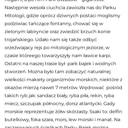
Następnie wesoła ciuchcia zawiozła nas do Parku
Mitologii, gdzie oprócz dziwnych postaci moglismy
podziwiac tańczące fontanny, chować się w
zielonym labiryncie oraz zwiedzić brzuch konie
trojańskiego. Udało nam się także odbyć
orzeźwiajacy rejs po mitologicznym jeziorze, w
czasie któreego towarzyszyły nam ławice karpi.
Ostatni na naszej trasie był park bajek i wodnych
stworzeń. Można było tam zobaczyć naturalnej
wielkości makiety organizmów morskich, niektóre z
okazów mierzą nawet 7 metrów. Wędrować pośród
takich ryb jak: sandacz biały, ryba piła, rekin, ryba
miecz, szczupak północny, dorsz atlantycki. Gady
morskie reprezentuje żółw skórzasty. Ssaki to: delfin
butelkowy, foka szara, mors, lew morski i manat. Na
zaczarowanych ścieżkach Parku Bajek można