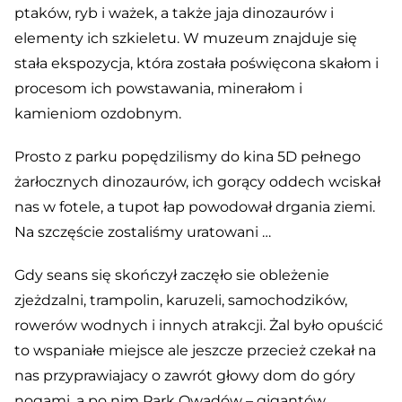
ptaków, ryb i ważek, a także jaja dinozaurów i
elementy ich szkieletu. W muzeum znajduje się
stała ekspozycja, która została poświęcona skałom i
procesom ich powstawania, minerałom i
kamieniom ozdobnym.
Prosto z parku popędzilismy do kina 5D pełnego
żarłocznych dinozaurów, ich gorący oddech wciskał
nas w fotele, a tupot łap powodował drgania ziemi.
Na szczęście zostaliśmy uratowani …
Gdy seans się skończył zaczęło sie obleżenie
zjeżdzalni, trampolin, karuzeli, samochodzików,
rowerów wodnych i innych atrakcji. Żal było opuścić
to wspaniałe miejsce ale jeszcze przecież czekał na
nas przyprawiajacy o zawrót głowy dom do góry
nogami, a po nim Park Owadów – gigantów.