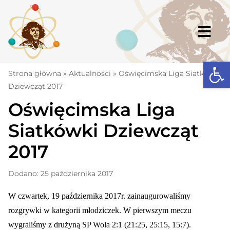
Skip
to
content
Togg
Navi
Open
Strona główna
Strona główna
»
Aktualności
»
Oświęcimska Liga Siatkówki
Dziewcząt 2017
Aktualności
Oświęcimska Liga
Komunikaty
Siatkówki Dziewcząt
Szkoła
2017
Dokumenty
Dodano: 25 października 2017
Osiągnięcia
W czwartek, 19 października 2017r. zainaugurowaliśmy
Warto wiedzieć
rozgrywki w kategorii młodziczek. W pierwszym meczu
UKS „Millenium”
wygraliśmy z drużyną SP Wola 2:1 (21:25, 25:15, 15:7).