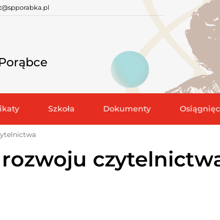
at@spporabka.pl
 Porąbce
katy
Szkoła
Dokumenty
Osiągnięc
ytelnictwa
rozwoju czytelnictw