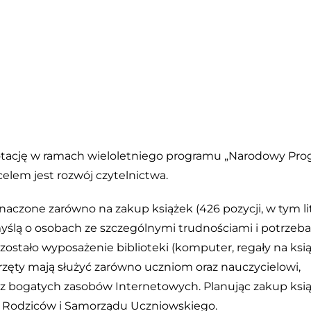
otację w ramach wieloletniego programu „Narodowy Pr
celem jest rozwój czytelnictwa.
znaczone zarówno na zakup książek (426 pozycji, w tym li
myślą o osobach ze szczególnymi trudnościami i potrzeba
ostało wyposażenie biblioteki (komputer, regały na ksią
przęty mają służyć zarówno uczniom oraz nauczycielowi,
raz bogatych zasobów Internetowych. Planując zakup ksią
y Rodziców i Samorządu Uczniowskiego.