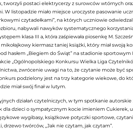
, tworzyli postaci elektrycerzy z surowców wtórnych ora
i. W listopadzie miało miejsce uroczyste pasowanie uczn
orkowymi czytadełkami”, na których uczniowie odwiedzal
sięgozbioru, nabywali nawyków systematycznego korzystani
stępem klasa III a, która zaśpiewała piosenkę M. Szcześ
e mikołajkowy kiermasz taniej książki, który miał swoją k
 hasłem „Biegiem do Świąt” na stadionie sportowym
rakcie „Ogólnopolskiego Konkursu Wielka Liga Czytelnikó
nictwa, zwrócenie uwagi na to, że czytanie może być 
Konkurs podzielony jest na trzy kategorie wiekowe, do kt
dzie miał swój finał w lutym.
jnych działań czytelniczych, w tym spotkanie autorskie 
dla dzieci o sympatycznym kocie imieniem Cukierek, u
, językowe wygibasy, książkowe potyczki sportowe, czyta
i, drzewo twórców, „Jak nie czytam, jak czytam”.