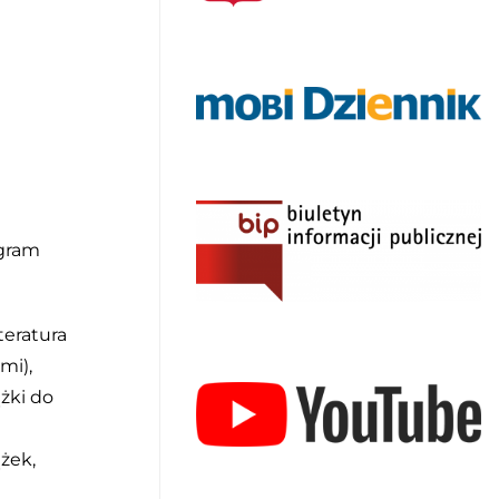
ogram
teratura
mi),
żki do
żek,