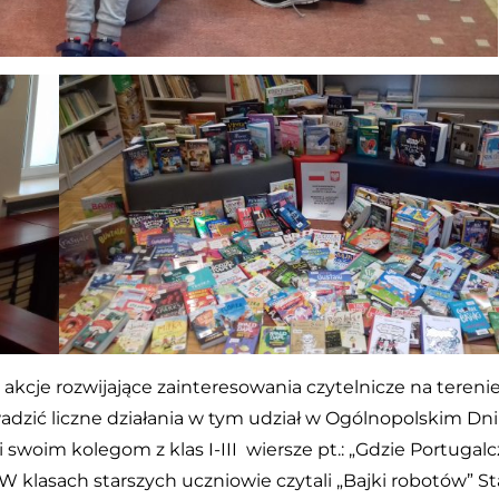
je rozwijające zainteresowania czytelnicze na terenie 
adzić liczne działania w tym udział w Ogólnopolskim Dn
i swoim kolegom z klas I-III wiersze pt.: „Gdzie Portugal
W klasach starszych uczniowie czytali „Bajki robotów” S