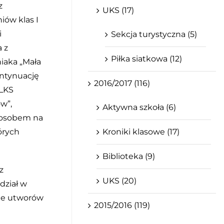
z
UKS (17)
iów klas I
i
Sekcja turystyczna (5)
a z
Piłka siatkowa (12)
niaka „Mała
ontynuację
2016/2017 (116)
 LKS
w”,
Aktywna szkoła (6)
sposobem na
Kroniki klasowe (17)
órych
Biblioteka (9)
z
UKS (20)
dział w
nie utworów
2015/2016 (119)