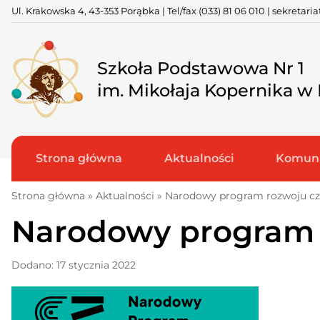
Skip
Ul. Krakowska 4, 43-353 Porąbka | Tel/fax
(033) 81 06 010
|
sekretari
to
content
Szkoła Podstawowa Nr 1
im. Mikołaja Kopernika w
Strona główna
Aktualności
Komuni
Strona główna
»
Aktualności
»
Narodowy program rozwoju cz
Narodowy program 
Dodano: 17 stycznia 2022