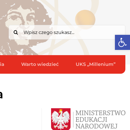
Search
Open
for:
ia
Warto wiedzieć
UKS „Millenium”
a