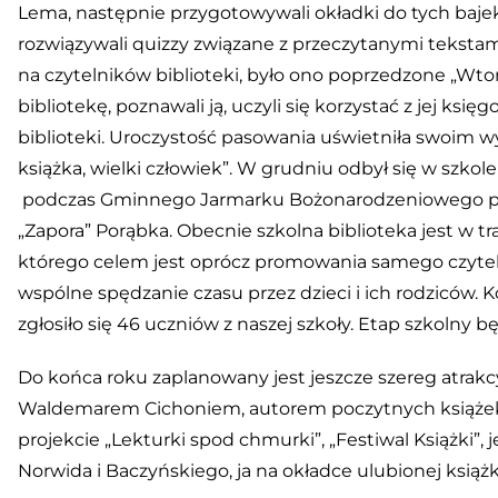
Lema, następnie przygotowywali okładki do tych bajek
rozwiązywali quizzy związane z przeczytanymi tekstam
na czytelników biblioteki, było ono poprzedzone „Wt
bibliotekę, poznawali ją, uczyli się korzystać z jej k
biblioteki. Uroczystość pasowania uświetniła swoim wy
książka, wielki człowiek”. W grudniu odbył się w szkol
podczas Gminnego Jarmarku Bożonarodzeniowego pod
„Zapora” Porąbka. Obecnie szkolna biblioteka jest w t
którego celem jest oprócz promowania samego czytel
wspólne spędzanie czasu przez dzieci i ich rodziców. 
zgłosiło się 46 uczniów z naszej szkoły. Etap szkolny bę
Do końca roku zaplanowany jest jeszcze szereg atrakcy
Waldemarem Cichoniem, autorem poczytnych książek 
projekcie „Lekturki spod chmurki”, „Festiwal Książki”
Norwida i Baczyńskiego, ja na okładce ulubionej książk