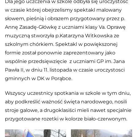
Dla jego uczczenia w szkole odbyła się uroczystość
w czasie której obejrzelismy spektakl malowany
słowem, pieśnią i obrazem przygotowany przez p.
Annę Zasadę-Główkę z uczniami klasy Va. Oprawę
muzyczną stworzyła p.Katarzyna Witkowska ze
szkolnym chórkiem. Spektakl w powiększonej
formie został ponownie zaprezentowany jako
wspólnie przedsięwzięcie z uczniami GP im. Jana
Pawła II, w dniu 11. listopada w czasie uroczystosci
gminnych w DK w Porąbce.
Wszyscy uczestnicy spotkania w szkole w tym dniu,
aby podkreślić ważność święta narodowego, nosili
stroje galowe, a drugoklasiści mieli nawet specjalnie
przygotowane rozetki w kolorze biało-czerwonym.