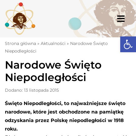
Skip
to
content
Togg
Navi
Open
Strona główna
Strona główna
»
Aktualności
»
Narodowe Święto
Niepodległości
Aktualności
Narodowe Święto
Komunikaty
Niepodległości
Szkoła
Dodano: 13 listopada 2015
Dokumenty
Święto Niepodległości, to najważniejsze święto
Osiągnięcia
narodowe, które jest obchodzone na pamiątkę
Warto wiedzieć
odzyskania przez Polskę niepodległości w 1918
roku.
UKS „Millenium”