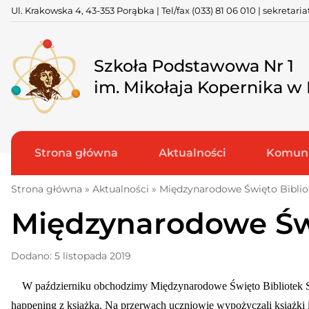
Skip
Ul. Krakowska 4, 43-353 Porąbka | Tel/fax
(033) 81 06 010
|
sekretari
to
content
Szkoła Podstawowa Nr 1
im. Mikołaja Kopernika w
Strona główna
Aktualności
Komuni
Strona główna
»
Aktualności
»
Międzynarodowe Święto Biblio
Międzynarodowe Świ
Dodano: 5 listopada 2019
W październiku obchodzimy Międzynarodowe Święto Bibliotek Szko
happening z książką. Na przerwach uczniowie wypożyczali książki i