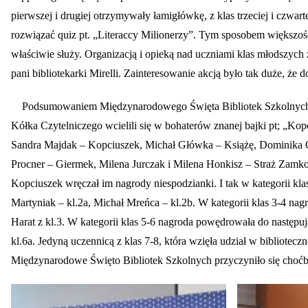
pierwszej i drugiej otrzymywały łamigłówkę, z klas trzeciej i czwarte
rozwiązać quiz pt. „Literaccy Milionerzy”. Tym sposobem większość
właściwie służy. Organizacją i opieką nad uczniami klas młodszyc
pani bibliotekarki Mirelli. Zainteresowanie akcją było tak duże, że 
Podsumowaniem Międzynarodowego Święta Bibliotek Szkolnych był 
Kółka Czytelniczego wcielili się w bohaterów znanej bajki pt; „Kop
Sandra Majdak – Kopciuszek, Michał Główka – Książę, Dominika Ogó
Procner – Giermek, Milena Jurczak i Milena Honkisz – Straż Zamk
Kopciuszek wręczał im nagrody niespodzianki. I tak w kategorii kla
Martyniak – kl.2a, Michał Mreńca – kl.2b. W kategorii klas 3-4 na
Harat z kl.3. W kategorii klas 5-6 nagroda powędrowała do następuj
kl.6a. Jedyną uczennicą z klas 7-8, która wzięła udział w bibliote
Międzynarodowe Święto Bibliotek Szkolnych przyczyniło się choćb