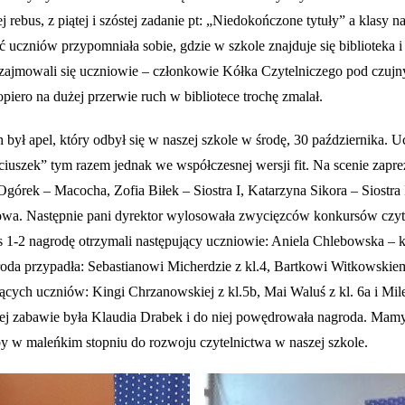
j rebus, z piątej i szóstej zadanie pt: „Niedokończone tytuły” a klasy na
 uczniów przypomniała sobie, gdzie w szkole znajduje się biblioteka i
h zajmowali się uczniowie – członkowie Kółka Czytelniczego pod czuj
dopiero na dużej przerwie ruch w bibliotece trochę zmalał.
apel, który odbył się w naszej szkole w środę, 30 października. U
ciuszek” tym razem jednak we współczesnej wersji fit. Na scenie zaprez
rek – Macocha, Zofia Biłek – Siostra I, Katarzyna Sikora – Siostra I
owa. Następnie pani dyrektor wylosowała zwycięzców konkursów czyt
s 1-2 nagrodę otrzymali następujący uczniowie: Aniela Chlebowska – k
groda przypadła: Sebastianowi Micherdzie z kl.4, Bartkowi Witkowskiem
ących uczniów: Kingi Chrzanowskiej z kl.5b, Mai Waluś z kl. 6a i Mil
cznej zabawie była Klaudia Drabek i do niej powędrowała nagroda. Mamy
y w maleńkim stopniu do rozwoju czytelnictwa w naszej szkole.