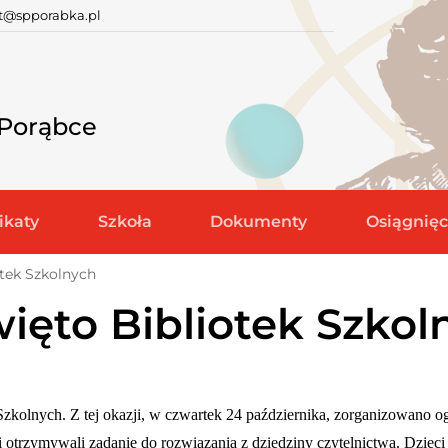
at@spporabka.pl
 Porąbce
katy
Szkoła
Dokumenty
Osiągnięc
tek Szkolnych
ęto Bibliotek Szkol
lnych. Z tej okazji, w czwartek 24 października, zorganizowano o
 otrzymywali zadanie do rozwiązania z dziedziny czytelnictwa. Dzieci 