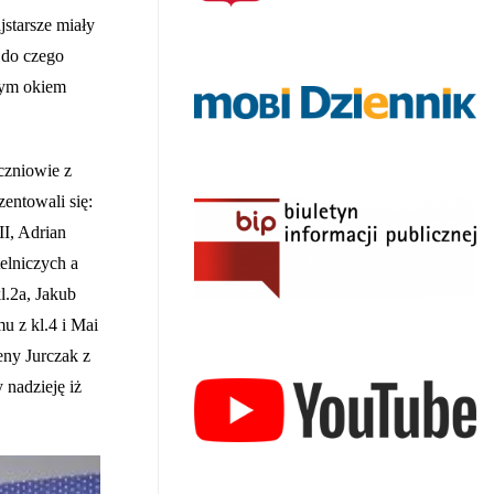
jstarsze miały
 do czego
nym okiem
czniowie z
entowali się:
I, Adrian
elniczych a
l.2a, Jakub
u z kl.4 i Mai
eny Jurczak z
 nadzieję iż