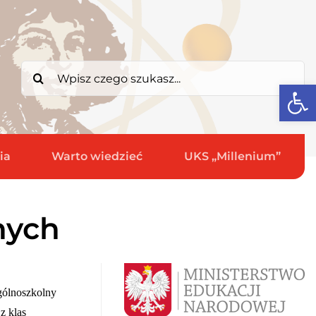
Search
Open
for:
ia
Warto wiedzieć
UKS „Millenium”
nych
gólnoszkolny
z klas