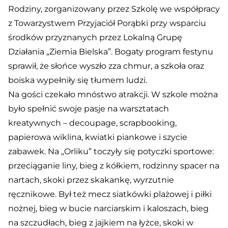
Rodziny, zorganizowany przez Szkolę we współpracy
z Towarzystwem Przyjaciół Porąbki przy wsparciu
środków przyznanych przez Lokalną Grupę
Działania „Ziemia Bielska”. Bogaty program festynu
sprawił, że słońce wyszło zza chmur, a szkoła oraz
boiska wypełniły się tłumem ludzi.
Na gości czekało mnóstwo atrakcji. W szkole można
było spełnić swoje pasje na warsztatach
kreatywnych – decoupage, scrapbooking,
papierowa wiklina, kwiatki piankowe i szycie
zabawek. Na „Orliku” toczyły się potyczki sportowe:
przeciąganie liny, bieg z kółkiem, rodzinny spacer na
nartach, skoki przez skakankę, wyrzutnie
ręcznikowe. Był też mecz siatkówki plażowej i piłki
nożnej, bieg w bucie narciarskim i kaloszach, bieg
na szczudłach, bieg z jajkiem na łyżce, skoki w