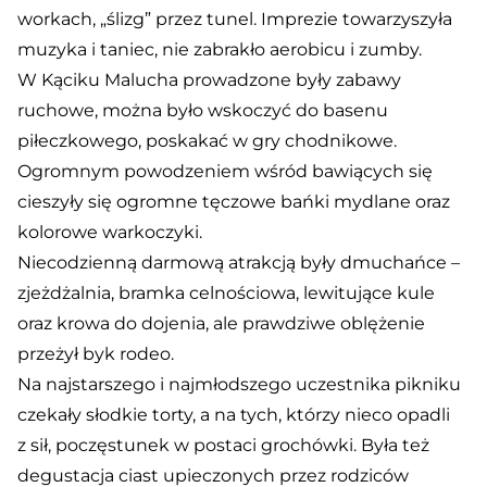
workach, „ślizg” przez tunel. Imprezie towarzyszyła
muzyka i taniec, nie zabrakło aerobicu i zumby.
W Kąciku Malucha prowadzone były zabawy
ruchowe, można było wskoczyć do basenu
piłeczkowego, poskakać w gry chodnikowe.
Ogromnym powodzeniem wśród bawiących się
cieszyły się ogromne tęczowe bańki mydlane oraz
kolorowe warkoczyki.
Niecodzienną darmową atrakcją były dmuchańce –
zjeżdżalnia, bramka celnościowa, lewitujące kule
oraz krowa do dojenia, ale prawdziwe oblężenie
przeżył byk rodeo.
Na najstarszego i najmłodszego uczestnika pikniku
czekały słodkie torty, a na tych, którzy nieco opadli
z sił, poczęstunek w postaci grochówki. Była też
degustacja ciast upieczonych przez rodziców