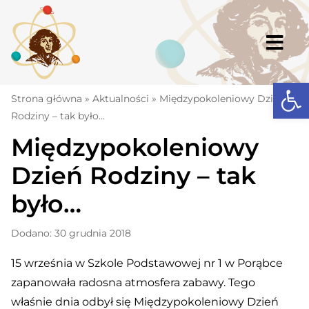
Skip
to
content
Togg
Navi
Open
Strona główna
Strona główna
»
Aktualności
»
Międzypokoleniowy Dzień
Rodziny – tak było…
Aktualności
Międzypokoleniowy
Komunikaty
Dzień Rodziny – tak
Szkoła
było…
Dokumenty
Dodano: 30 grudnia 2018
Osiągnięcia
15 września w Szkole Podstawowej nr 1 w Porąbce
Warto wiedzieć
zapanowała radosna atmosfera zabawy. Tego
UKS „Millenium”
właśnie dnia odbył się Międzypokoleniowy Dzień