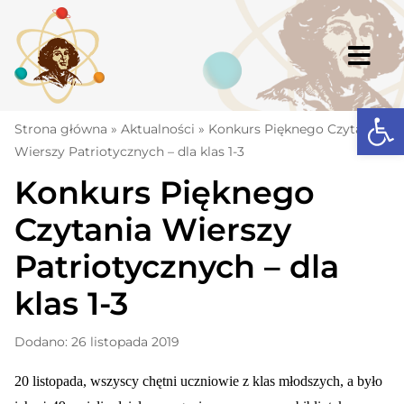
Skip
to
content
Togg
Navi
Open
Strona główna
Strona główna
»
Aktualności
»
Konkurs Pięknego Czytania
Wierszy Patriotycznych – dla klas 1-3
Aktualności
Konkurs Pięknego
Komunikaty
Czytania Wierszy
Szkoła
Patriotycznych – dla
Dokumenty
klas 1-3
Osiągnięcia
Dodano: 26 listopada 2019
Warto wiedzieć
20 listopada, wszyscy chętni uczniowie z klas młodszych, a było
UKS „Millenium”