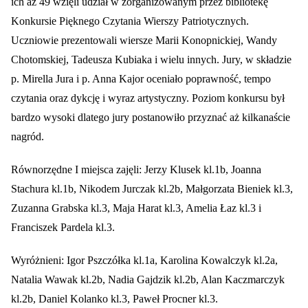
ich aż 49 wzięli udział w zorganizowanym przez bibliotekę
Konkursie Pięknego Czytania Wierszy Patriotycznych.
Uczniowie prezentowali wiersze Marii Konopnickiej, Wandy
Chotomskiej, Tadeusza Kubiaka i wielu innych. Jury, w składzie
p. Mirella Jura i p. Anna Kajor oceniało poprawność, tempo
czytania oraz dykcję i wyraz artystyczny. Poziom konkursu był
bardzo wysoki dlatego jury postanowiło przyznać aż kilkanaście
nagród.
Równorzędne I miejsca zajęli: Jerzy Klusek kl.1b, Joanna
Stachura kl.1b, Nikodem Jurczak kl.2b, Małgorzata Bieniek kl.3,
Zuzanna Grabska kl.3, Maja Harat kl.3, Amelia Łaz kl.3 i
Franciszek Pardela kl.3.
Wyróżnieni: Igor Pszczółka kl.1a, Karolina Kowalczyk kl.2a,
Natalia Wawak kl.2b, Nadia Gajdzik kl.2b, Alan Kaczmarczyk
kl.2b, Daniel Kolanko kl.3, Paweł Procner kl.3.