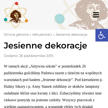
Skip
to
content
Togg
Navi
Open
Strona główna
Strona główna
»
Aktualności
»
Jesienne dekoracje
Jesienne dekoracje
Aktualności
Komunikaty
Dodano: 26 października 2015
Szkoła
W ramach akcji „Aktywna szkoła” w poniedziałek 26
października gościliśmy Państwa razem z dziećmi na wspólnych
Dokumenty
warsztatach pod hasłem „Jesienne dekoracje”. Pod kierunkiem p.
Osiągnięcia
Haliny Sikory i p. Anny Stanek robiliśmy ze słoików lampiony
ozdabiane liśćmi oraz kwiaty z liści. Zobaczyliśmy równiez inne
Warto wiedzieć
ciekawe pomysły na jesienne ozdoby. Wszyscy pracowali z
UKS „Millenium”
wielkim zaangażowaniem, a wspaniałe efekty tych działań