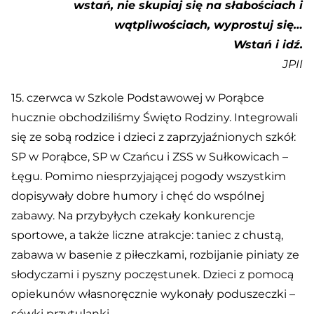
wstań, nie skupiaj się
na słabościach i
wątpliwościach, wyprostuj się…
Wstań i idź.
JPII
15. czerwca w Szkole Podstawowej w Porąbce
hucznie obchodziliśmy Święto Rodziny. Integrowali
się ze sobą rodzice i dzieci z zaprzyjaźnionych szkół:
SP w Porąbce, SP w Czańcu i ZSS w Sułkowicach –
Łęgu. Pomimo niesprzyjającej pogody wszystkim
dopisywały dobre humory i chęć do wspólnej
zabawy. Na przybyłych czekały konkurencje
sportowe, a także liczne atrakcje: taniec z chustą,
zabawa w basenie z piłeczkami, rozbijanie piniaty ze
słodyczami i pyszny poczęstunek. Dzieci z pomocą
opiekunów własnoręcznie wykonały poduszeczki –
sówki przytulanki.