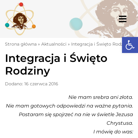
Skip
to
content
Togg
Navi
Open
Strona główna
Strona główna
»
Aktualności
»
Integracja i Święto Rodziny
Integracja i Święto
Aktualności
Rodziny
Komunikaty
Szkoła
Dodano: 16 czerwca 2016
Dokumenty
Nie mam srebra ani złota.
Nie mam gotowych odpowiedzi na ważne pytania.
Osiągnięcia
Postaram
się spojrzeć na nie w świetle Jezusa
Warto wiedzieć
Chrystusa.
I mówię do was:
UKS „Millenium”