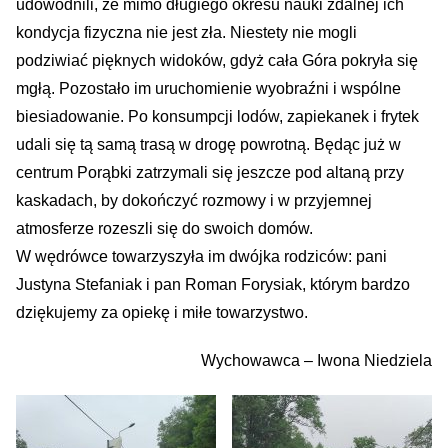
udowodnili, że mimo długiego okresu nauki zdalnej ich
kondycja fizyczna nie jest zła. Niestety nie mogli
podziwiać pięknych widoków, gdyż cała Góra pokryła się
mgłą. Pozostało im uruchomienie wyobraźni i wspólne
biesiadowanie. Po konsumpcji lodów, zapiekanek i frytek
udali się tą samą trasą w drogę powrotną. Będąc już w
centrum Porąbki zatrzymali się jeszcze pod altaną przy
kaskadach, by dokończyć rozmowy i w przyjemnej
atmosferze rozeszli się do swoich domów.
W wędrówce towarzyszyła im dwójka rodziców: pani
Justyna Stefaniak i pan Roman Forysiak, którym bardzo
dziękujemy za opiekę i miłe towarzystwo.
Wychowawca – Iwona Niedziela