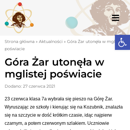
Skip
to
content
Togg
Navi
Open
Strona główna
Strona główna
»
Aktualności
»
Góra Żar utonęła w mglistej
poświacie
Aktualności
Góra Żar utonęła w
Komunikaty
mglistej poświacie
Szkoła
Dodano: 27 czerwca 2021
Dokumenty
23 czerwca klasa 7a wybrała się pieszo na Górę Żar.
Osiągnięcia
Wyruszając ze szkoły i kierując się na Kozubnik, znalazła
Warto wiedzieć
się na szczycie w dość krótkim czasie, idąc najpierw
czarnym, a potem czerwonym szlakiem. Uczniowie
UKS „Millenium”