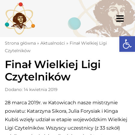
Skip
to
content
Togg
Navi
Open
Strona główna
Strona główna
»
Aktualności
»
Finał Wielkiej Ligi
Czytelników
Aktualności
Finał Wielkiej Ligi
Komunikaty
Czytelników
Szkoła
Dodano: 14 kwietnia 2019
Dokumenty
28 marca 2019r. w Katowicach nasze mistrzynie
Osiągnięcia
powiatu: Katarzyna Sikora, Julia Forysiak i Kinga
Warto wiedzieć
Kubiś wzięły udział w etapie wojewódzkim Wielkiej
Ligi Czytelników. Wszyscy uczestnicy (z 33 szkół)
UKS „Millenium”