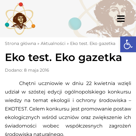
Skip
to
content
Togg
Navi
Open
Strona główna
Strona główna
»
Aktualności
»
Eko test. Eko gazetka
Eko test. Eko gazetka
Aktualności
Komunikaty
Dodano: 8 maja 2016
Szkoła
Chętni uczniowie w dniu 22 kwietnia wzięli
udział
w szóstej edycji ogólnopolskiego konkursu
Dokumenty
wiedzy na temat ekologii i ochrony środowiska –
Osiągnięcia
EKOTEST. Celem konkursu jest promowanie postaw
ekologicznych wśród uczniów oraz zwiększenie ich
Warto wiedzieć
świadomości wobec współczesnych zagrożeń
UKS „Millenium”
środowiska naturalnego.