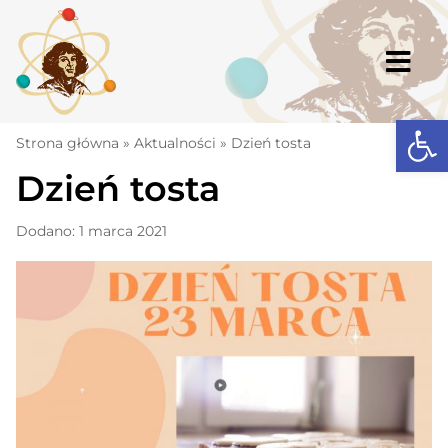
Skip
to
content
Togg
Navi
Open
Strona główna
Strona główna
»
Aktualności
»
Dzień tosta
Dzień tosta
Aktualności
Komunikaty
Dodano: 1 marca 2021
Szkoła
Dokumenty
Osiągnięcia
Warto wiedzieć
UKS „Millenium”