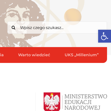
Search
Open
for:
ia
Warto wiedzieć
UKS „Millenium”