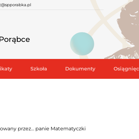
at@spporabka.pl
 Porąbce
katy
Szkoła
Dokumenty
Osiągnięc
izowany przez… panie Matematyczki