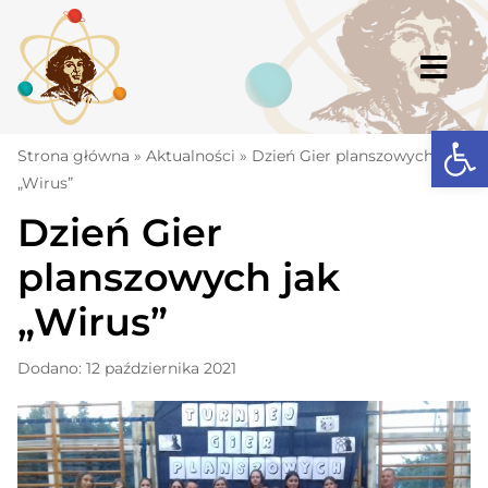
Skip
to
content
Togg
Navi
Open
Strona główna
Strona główna
»
Aktualności
»
Dzień Gier planszowych jak
„Wirus”
Aktualności
Dzień Gier
Komunikaty
planszowych jak
Szkoła
„Wirus”
Dokumenty
Dodano: 12 października 2021
Osiągnięcia
Warto wiedzieć
UKS „Millenium”