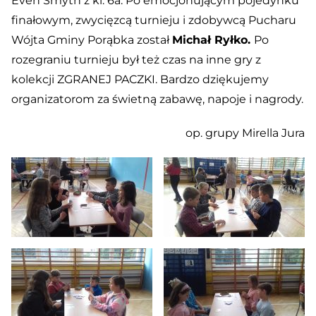
Even Smyth z kl. 6a. Po emocjonującym pojedynku
finałowym, zwycięzcą turnieju i zdobywcą Pucharu
Wójta Gminy Porąbka został
Michał Ryłko.
Po
rozegraniu turnieju był też czas na inne gry z
kolekcji ZGRANEJ PACZKI. Bardzo dziękujemy
organizatorom za świetną zabawę, napoje i nagrody.
op. grupy Mirella Jura