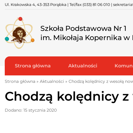
Skip
Ul. Krakowska 4, 43-353 Porąbka | Tel/fax
(033) 81 06 010
|
sekretari
to
content
Szkoła Podstawowa Nr 1
im. Mikołaja Kopernika w
Strona główna
Aktualności
Komuni
Strona główna
»
Aktualności
»
Chodzą kolędnicy z wesołą no
Chodzą kolędnicy z
Dodano: 15 stycznia 2020