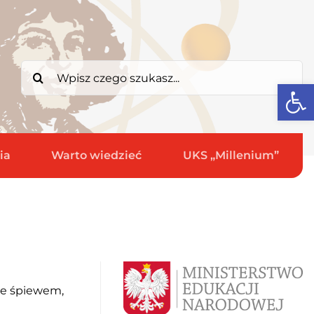
Search
Open
for:
ia
Warto wiedzieć
UKS „Millenium”
ze śpiewem,