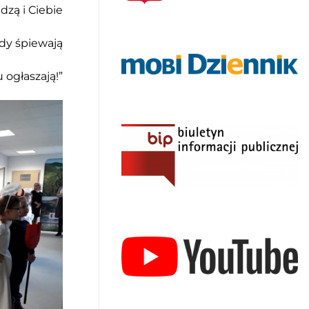
dzą i Ciebie
ędy śpiewają
 ogłaszają!”