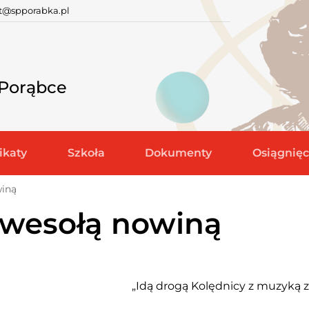
at@spporabka.pl
 Porąbce
katy
Szkoła
Dokumenty
Osiągnięc
winą
 wesołą nowiną
„Idą drogą Kolędnicy z muzyką 