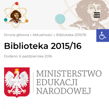
Skip
to
content
Togg
Navi
Open
Strona główna
Strona główna
»
Aktualności
»
Biblioteka 2015/16
Biblioteka 2015/16
Aktualności
Komunikaty
Dodano: 6 października 2016
Szkoła
Dokumenty
Osiągnięcia
Warto wiedzieć
UKS „Millenium”