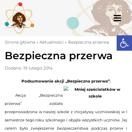
Skip
to
content
Togg
Navi
Open
Strona główna
Strona główna
»
Aktualności
»
Bezpieczna przerwa
Bezpieczna przerwa
Aktualności
Komunikaty
Dodano: 19 lutego 2014
Szkoła
Podsumowanie akcji „Bezpieczna przerwa”.
Dokumenty
Akcja „Bezpieczna
Osiągnięcia
przerwa” została
przeprowadzona w naszej szkole z inicjatywy uczniowskiej w I
Warto wiedzieć
semestrze tego roku szkolnego i objęła wszystkich uczniów. Jej
UKS „Millenium”
celem było zwiększenie bezpieczeństwa podczas przerw i