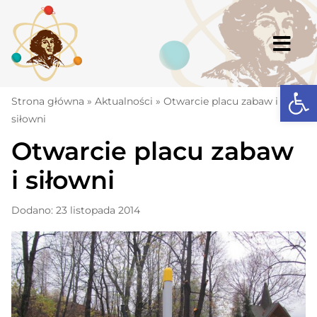
Skip
to
content
Togg
Navi
Open
Strona główna
Strona główna
»
Aktualności
»
Otwarcie placu zabaw i
siłowni
Aktualności
Otwarcie placu zabaw
Komunikaty
i siłowni
Szkoła
Dodano: 23 listopada 2014
Dokumenty
Osiągnięcia
Warto wiedzieć
UKS „Millenium”