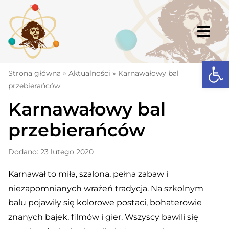
Skip
to
content
Togg
Navi
Open
Strona główna
Strona główna
»
Aktualności
»
Karnawałowy bal
przebierańców
Aktualności
Karnawałowy bal
Komunikaty
przebierańców
Szkoła
Dodano: 23 lutego 2020
Dokumenty
Karnawał to miła, szalona, pełna zabaw i
Osiągnięcia
niezapomnianych wrażeń tradycja. Na szkolnym
Warto wiedzieć
balu pojawiły się kolorowe postaci, bohaterowie
znanych bajek, filmów i gier. Wszyscy bawili się
UKS „Millenium”