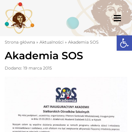
Skip
to
content
Togg
Navi
Open
Strona główna
Strona główna
»
Aktualności
»
Akademia SOS
Akademia SOS
Aktualności
Komunikaty
Dodano: 19 marca 2015
Szkoła
Dokumenty
Osiągnięcia
Warto wiedzieć
UKS „Millenium”