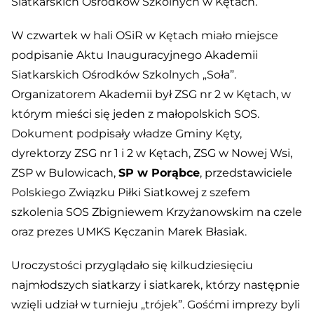
Siatkarskich Ośrodków Szkolnych w Kętach.
W czwartek w hali OSiR w Kętach miało miejsce
podpisanie Aktu Inauguracyjnego Akademii
Siatkarskich Ośrodków Szkolnych „Soła”.
Organizatorem Akademii był ZSG nr 2 w Kętach, w
którym mieści się jeden z małopolskich SOS.
Dokument podpisały władze Gminy Kęty,
dyrektorzy ZSG nr 1 i 2 w Kętach, ZSG w Nowej Wsi,
ZSP w Bulowicach,
SP w Porąbce
, przedstawiciele
Polskiego Związku Piłki Siatkowej z s
zefem
szkolenia SOS Zbigniewem Krzyżanowskim na czele
oraz prezes UMKS Kęczanin Marek Błasiak.
Uroczystości przyglądało się kilkudziesięciu
najmłodszych siatkarzy i siatkarek, którzy następnie
wzięli udział w turnieju „trójek”. Gośćmi imprezy byli